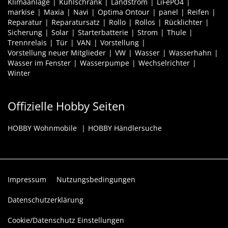
Klimaanlage
Kühlschrank
Landstrom
LiFePO4
markise
Maxia
Navi
Optima Ontour
panel
Reifen
Reparatur
Reparatursatz
Rollo
Rollos
Rücklichter
Sicherung
Solar
Starterbatterie
Strom
Thule
Trennrelais
Tür
VAN
Vorstellung
Vorstellung neuer Mitglieder
VW
Wasser
Wasserhahn
Wasser im Fenster
Wasserpumpe
Wechselrichter
Winter
Offizielle Hobby Seiten
HOBBY Wohnmobile
HOBBY Händlersuche
Impressum
Nutzungsbedingungen
Datenschutzerklärung
Cookie/Datenschutz Einstellungen