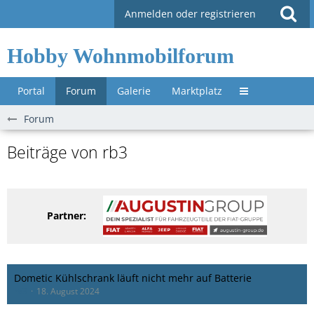
Anmelden oder registrieren
Hobby Wohnmobilforum
Portal
Forum
Galerie
Marktplatz
Untermenü »
Forum
Beiträge von rb3
Partner:
Dometic Kühlschrank läuft nicht mehr auf Batterie
rb3
18. August 2024