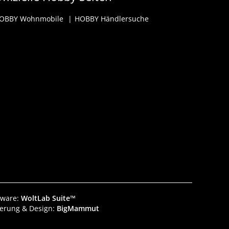
OBBY Wohnmobile
HOBBY Händlersuche
tware:
WoltLab Suite™
ierung & Design:
BigMammut