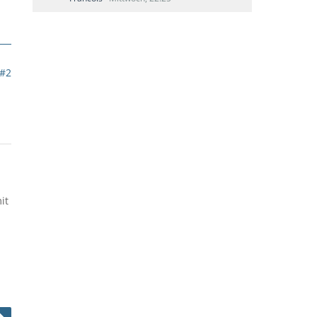
#2
it