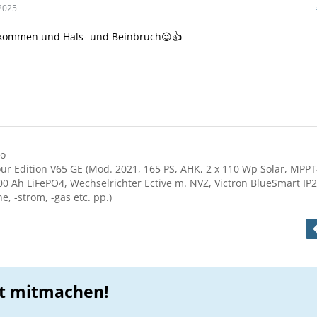
2025
llkommen und Hals- und Beinbruch😉👍
ro
r Edition V65 GE (Mod. 2021, 165 PS, AHK, 2 x 110 Wp Solar, MPPT
100 Ah LiFePO4, Wechselrichter Ective m. NVZ, Victron BlueSmart IP2
, -strom, -gas etc. pp.)
zt mitmachen!