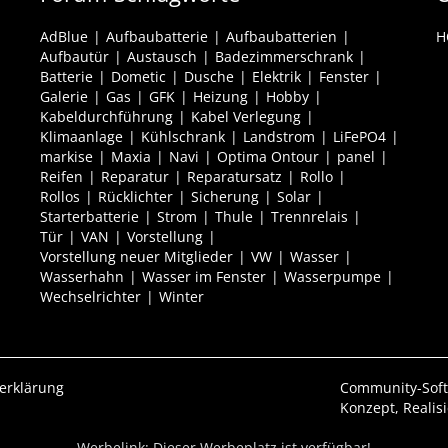
AdBlue
Aufbaubatterie
Aufbaubatterien
H
Aufbautür
Austausch
Badezimmerschrank
Batterie
Dometic
Dusche
Elektrik
Fenster
Galerie
Gas
GFK
Heizung
Hobby
Kabeldurchführung
Kabel Verlegung
Klimaanlage
Kühlschrank
Landstrom
LiFePO4
markise
Maxia
Navi
Optima Ontour
panel
Reifen
Reparatur
Reparatursatz
Rollo
Rollos
Rücklichter
Sicherung
Solar
Starterbatterie
Strom
Thule
Trennrelais
Tür
VAN
Vorstellung
Vorstellung neuer Mitglieder
VW
Wasser
Wasserhahn
Wasser im Fenster
Wasserpumpe
Wechselrichter
Winter
erklärung
Community-Sof
Konzept, Realis
Werbelink: Dieser Werbeplatz ist verfügbar!