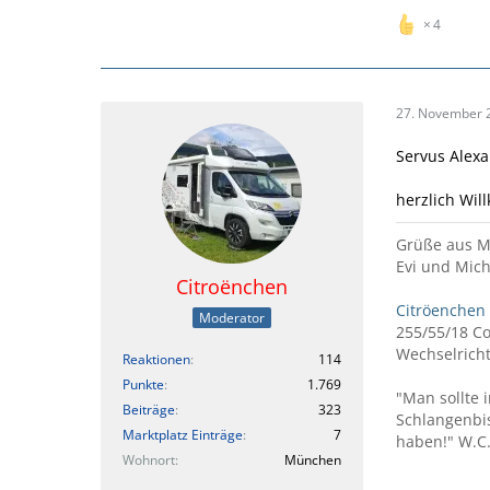
4
27. November 
Servus Alexa
herzlich Wil
Grüße aus 
Evi und Mich
Citroënchen
Citröenchen
Moderator
255/55/18 C
Wechselricht
Reaktionen
114
Punkte
1.769
"Man sollte 
Beiträge
323
Schlangenbi
Marktplatz Einträge
7
haben!" W.C.
Wohnort
München