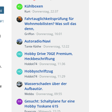
Kühlboxen
ag
Kurt
Donnerstag, 22:37
Fahrtauglichkeitsprüfung für
#1
Wohnmobilisten? Was soll das
denn,
Griffon
Donnerstag, 16:01
l
Autoradio/Navi
Tante Käthe
Donnerstag, 12:22
Hobby Drive 70GE Premium,
Heckbeschriftung
Hobbit74
Donnerstag, 11:36
,
Hobbyschriftzug
Hobbit74
Donnerstag, 11:29
Wasserschaden über der
he
Aufbautür.
Webbs
Donnerstag, 09:55
Gesucht: Schaltplane fur eine
Hobby Toskane 615
Francois
Mittwoch, 22:25