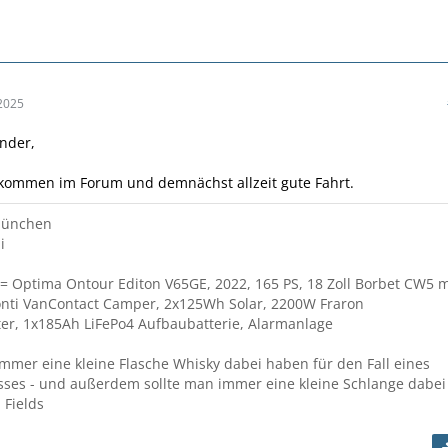
2025
nder,
lkommen im Forum und demnächst allzeit gute Fahrt.
München
i
= Optima Ontour Editon V65GE, 2022, 165 PS, 18 Zoll Borbet CW5 m
onti VanContact Camper, 2x125Wh Solar, 2200W Fraron
er, 1x185Ah LiFePo4 Aufbaubatterie, Alarmanlage
immer eine kleine Flasche Whisky dabei haben für den Fall eines
sses - und außerdem sollte man immer eine kleine Schlange dabei
 Fields