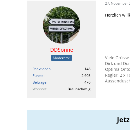
27. November 
Herzlich wi
DDSonne
Viele Grüsse
Moderator
Dirk und Do
Reaktionen
148
Optima Ontou
Regler, 2 x 
Punkte
2.603
Aussendusche
Beiträge
476
Wohnort
Braunschweig
Jet