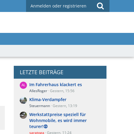
Anmelden oder registrieren
LETZTE BEITRÄGE
Im Fahrerhaus klackert es
AllesRoger
Gestern, 15:56
Klima-Verdampfer
Steuermann
Gestern, 13:19
Werkstattpreise speziell für
Wohnmobile, es wird immer
teurer!😡
saratoga
Gestern, 11:24