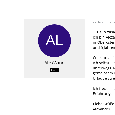
27. November 
Hallo zus
ich bin Alex
in Oberöster
und 5 Jahren
Wir sind au
AlexWind
Ich selbst b
unterwegs. M
Gast
gemeinsam n
Urlaube zu e
Ich freue mi
Erfahrungen
Liebe Grüße
Alexander