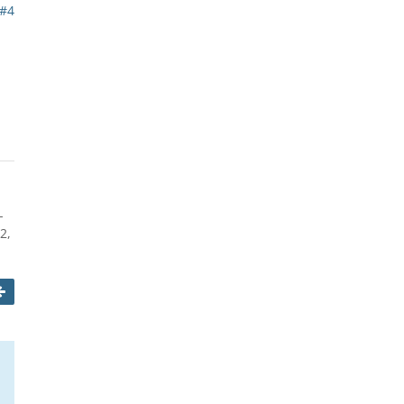
#4
-
2,