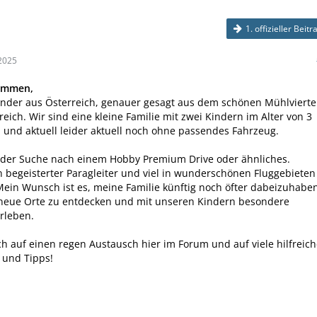
1. offizieller Beitr
2025
ammen,
ander aus Österreich, genauer gesagt aus dem schönen Mühlvierte
reich. Wir sind eine kleine Familie mit zwei Kindern im Alter von 3
 und aktuell leider aktuell noch ohne passendes Fahrzeug.
f der Suche nach einem Hobby Premium Drive oder ähnliches.
in begeisterter Paragleiter und viel in wunderschönen Fluggebieten
ein Wunsch ist es, meine Familie künftig noch öfter dabeizuhaben
eue Orte zu entdecken und mit unseren Kindern besondere
rleben.
ch auf einen regen Austausch hier im Forum und auf viele hilfreic
 und Tipps!