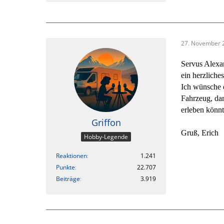
27. November 
Servus Alexa
ein herzlich
Ich wünsche d
Fahrzeug, dam
erleben könnt
Griffon
Gruß, Erich
Hobby-Legende
Reaktionen
1.241
Punkte
22.707
Beiträge
3.919