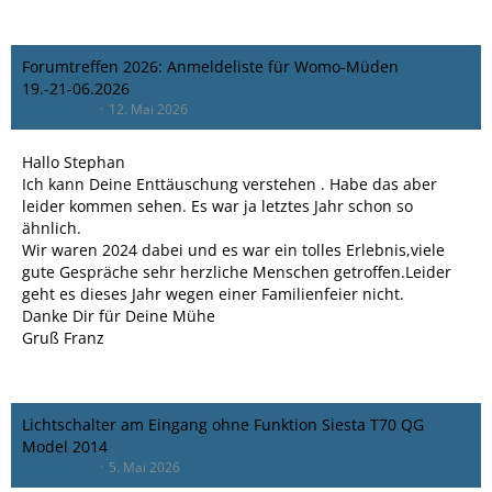
Forumtreffen 2026: Anmeldeliste für Womo-Müden
19.-21-06.2026
monacobub
12. Mai 2026
Hallo Stephan
Ich kann Deine Enttäuschung verstehen . Habe das aber
leider kommen sehen. Es war ja letztes Jahr schon so
ähnlich.
Wir waren 2024 dabei und es war ein tolles Erlebnis,viele
gute Gespräche sehr herzliche Menschen getroffen.Leider
geht es dieses Jahr wegen einer Familienfeier nicht.
Danke Dir für Deine Mühe
Gruß Franz
Lichtschalter am Eingang ohne Funktion Siesta T70 QG
Model 2014
monacobub
5. Mai 2026