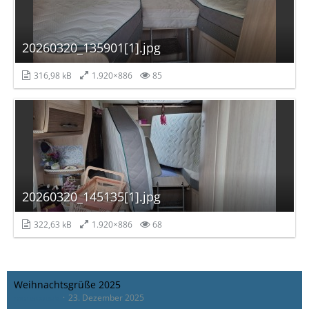
20260320_135901[1].jpg
316,98 kB
1.920×886
85
20260320_145135[1].jpg
322,63 kB
1.920×886
68
Weihnachtsgrüße 2025
monacobub
23. Dezember 2025