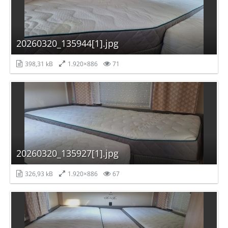
20260320_135944[1].jpg
398,31 kB
1.920×886
71
20260320_135927[1].jpg
326,93 kB
1.920×886
67