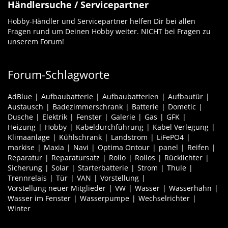
Händlersuche / Servicepartner
Hobby-Händler und Servicepartner helfen Dir bei allen
Fragen rund um Deinen Hobby weiter. NICHT bei Fragen zu
unserem Forum!
Forum-Schlagworte
AdBlue
Aufbaubatterie
Aufbaubatterien
Aufbautür
Austausch
Badezimmerschrank
Batterie
Dometic
Dusche
Elektrik
Fenster
Galerie
Gas
GFK
Heizung
Hobby
Kabeldurchführung
Kabel Verlegung
Klimaanlage
Kühlschrank
Landstrom
LiFePO4
markise
Maxia
Navi
Optima Ontour
panel
Reifen
Reparatur
Reparatursatz
Rollo
Rollos
Rücklichter
Sicherung
Solar
Starterbatterie
Strom
Thule
Trennrelais
Tür
VAN
Vorstellung
Vorstellung neuer Mitglieder
VW
Wasser
Wasserhahn
Wasser im Fenster
Wasserpumpe
Wechselrichter
Winter