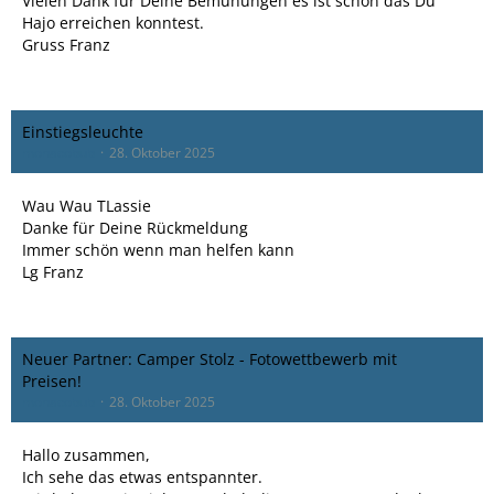
Vielen Dank für Deine Bemühungen es ist schön das Du
Hajo erreichen konntest.
Gruss Franz
Einstiegsleuchte
monacobub
28. Oktober 2025
Wau Wau TLassie
Danke für Deine Rückmeldung
Immer schön wenn man helfen kann
Lg Franz
Neuer Partner: Camper Stolz - Fotowettbewerb mit
Preisen!
monacobub
28. Oktober 2025
Hallo zusammen,
Ich sehe das etwas entspannter.