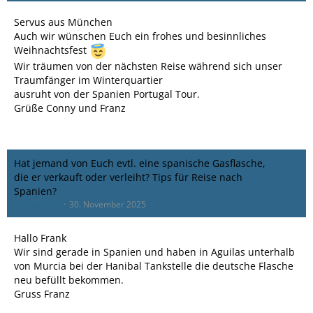
Servus aus München
Auch wir wünschen Euch ein frohes und besinnliches
Weihnachtsfest
Wir träumen von der nächsten Reise während sich unser
Traumfänger im Winterquartier
ausruht von der Spanien Portugal Tour.
Grüße Conny und Franz
Hat jemand von Euch evtl. eine spanische Gasflasche,
die er verkauft oder verleiht? Tips für Reise nach
Spanien?
monacobub
30. November 2025
Hallo Frank
Wir sind gerade in Spanien und haben in Aguilas unterhalb
von Murcia bei der Hanibal Tankstelle die deutsche Flasche
neu befüllt bekommen.
Gruss Franz