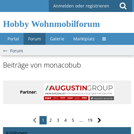
Anmelden oder registrieren
Hobby Wohnmobilforum
Portal
Forum
Galerie
Marktplatz
Untermenü »
Forum
Beiträge von monacobub
Partner:
1
2
3
4
5
…
19
Kühlboxen