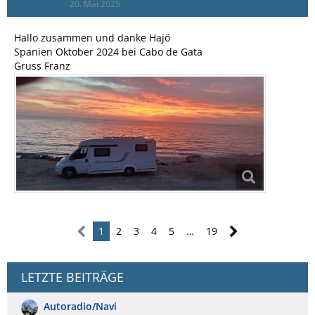
monacobub
20. Mai 2025
Hallo zusammen und danke Hajö
Spanien Oktober 2024 bei Cabo de Gata
Gruss Franz
1
2
3
4
5
…
19
LETZTE BEITRÄGE
Autoradio/Navi