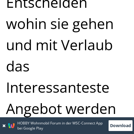
Entscheiden
wohin sie gehen
und mit Verlaub
das
Interessanteste
Angebot werden
die dann auch
HOBBY Wohnmobil Forum in der WSC-Connect App
Download
bei Google Play