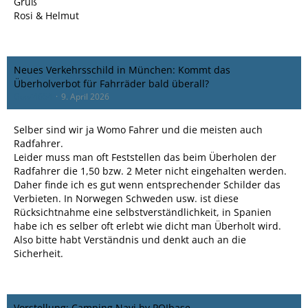
Gruß
Rosi & Helmut
Neues Verkehrsschild in München: Kommt das
Überholverbot für Fahrräder bald überall?
Gewi4654
9. April 2026
Selber sind wir ja Womo Fahrer und die meisten auch
Radfahrer.
Leider muss man oft Feststellen das beim Überholen der
Radfahrer die 1,50 bzw. 2 Meter nicht eingehalten werden.
Daher finde ich es gut wenn entsprechender Schilder das
Verbieten. In Norwegen Schweden usw. ist diese
Rücksichtnahme eine selbstverständlichkeit, in Spanien
habe ich es selber oft erlebt wie dicht man Überholt wird.
Also bitte habt Verständnis und denkt auch an die
Sicherheit.
Vorstellung: Camping Navi by POIbase