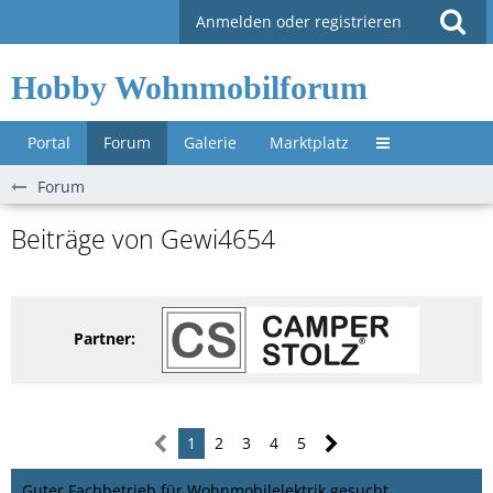
Anmelden oder registrieren
Hobby Wohnmobilforum
Portal
Forum
Galerie
Marktplatz
Untermenü »
Forum
Beiträge von Gewi4654
Partner:
1
2
3
4
5
Guter Fachbetrieb für Wohnmobilelektrik gesucht