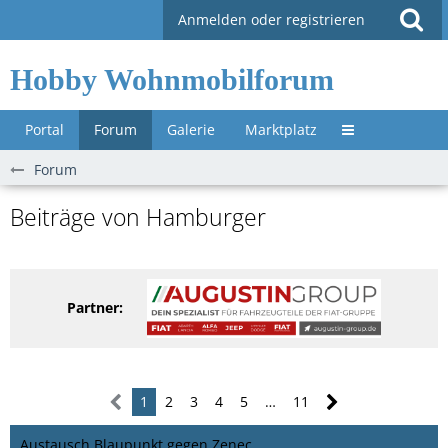
Anmelden oder registrieren
Hobby Wohnmobilforum
Portal
Forum
Galerie
Marktplatz
Untermenü »
Forum
Beiträge von Hamburger
Partner:
1
2
3
4
5
…
11
Austausch Blaupunkt gegen Zenec