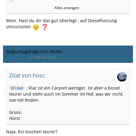
LG
Jörg
Alles anzeigen
P.S.
Unser Luigi
Moin. Hast du dir das gut überlegt , auf Dieselheizung
umzurüsten
Aufpumpgarage fürs WoMo
Hamburger
7. Februar 2026
Zitat von hosc
Uwe
: Klar ist ein Carport wertiger. Ist aber a bissel
teurer und steht auch im Sommer im Hof, was wir nicht
soo toll finden.
Gruss,
Horst
Naja. Ein bischen teurer?