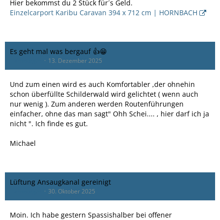
Hier bekommst du 2 Stück für´s Geld.
Einzelcarport Karibu Caravan 394 x 712 cm | HORNBACH
Es geht mal was bergauf 👍😁
Hamburger
13. Dezember 2025
Und zum einen wird es auch Komfortabler ,der ohnehin
schon überfüllte Schilderwald wird gelichtet ( wenn auch
nur wenig ). Zum anderen werden Routenführungen
einfacher, ohne das man sagt" Ohh Schei.... , hier darf ich ja
nicht ". Ich finde es gut.
Michael
Lüftung Ansaugkanal gereinigt
Hamburger
30. Oktober 2025
Moin. Ich habe gestern Spassishalber bei offener