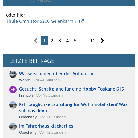
Hamburger
18. Mai 2025
oder hier
Thule Omnistor 5200 Gelenkarm ✅
1
2
3
4
5
…
11
LETZTE BEITRÄGE
Wasserschaden über der Aufbautür.
Webbs
Vor 41 Minuten
Gesucht: Schaltplane fur eine Hobby Toskane 615
Francois
Vor 10 Stunden
Fahrtauglichkeitsprüfung für Wohnmobilisten? Was
soll das denn,
Opacharly
Vor 11 Stunden
Im Fahrerhaus klackert es
Opacharly
Vor 12 Stunden