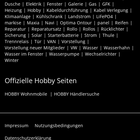
Dusche
Elektrik
Fenster
Galerie
Gas
GFK
Heizung
Hobby
Kabeldurchführung
Kabel Verlegung
Klimaanlage
Kühlschrank
Landstrom
LiFePO4
markise
Maxia
Navi
Optima Ontour
panel
Reifen
Reparatur
Reparatursatz
Rollo
Rollos
Rücklichter
Sicherung
Solar
Starterbatterie
Strom
Thule
Trennrelais
Tür
VAN
Vorstellung
Vorstellung neuer Mitglieder
VW
Wasser
Wasserhahn
Wasser im Fenster
Wasserpumpe
Wechselrichter
Winter
Offizielle Hobby Seiten
HOBBY Wohnmobile
HOBBY Händlersuche
Impressum
Nutzungsbedingungen
Datenschutzerklärung