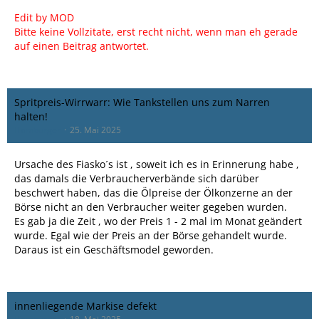
Edit by MOD
Bitte keine Vollzitate, erst recht nicht, wenn man eh gerade
auf einen Beitrag antwortet.
Spritpreis-Wirrwarr: Wie Tankstellen uns zum Narren
halten!
Hamburger
25. Mai 2025
Ursache des Fiasko´s ist , soweit ich es in Erinnerung habe ,
das damals die Verbraucherverbände sich darüber
beschwert haben, das die Ölpreise der Ölkonzerne an der
Börse nicht an den Verbraucher weiter gegeben wurden.
Es gab ja die Zeit , wo der Preis 1 - 2 mal im Monat geändert
wurde. Egal wie der Preis an der Börse gehandelt wurde.
Daraus ist ein Geschäftsmodel geworden.
innenliegende Markise defekt