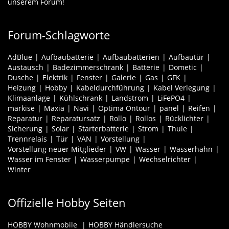
unserem Forum!
Forum-Schlagworte
AdBlue
Aufbaubatterie
Aufbaubatterien
Aufbautür
Austausch
Badezimmerschrank
Batterie
Dometic
Dusche
Elektrik
Fenster
Galerie
Gas
GFK
Heizung
Hobby
Kabeldurchführung
Kabel Verlegung
Klimaanlage
Kühlschrank
Landstrom
LiFePO4
markise
Maxia
Navi
Optima Ontour
panel
Reifen
Reparatur
Reparatursatz
Rollo
Rollos
Rücklichter
Sicherung
Solar
Starterbatterie
Strom
Thule
Trennrelais
Tür
VAN
Vorstellung
Vorstellung neuer Mitglieder
VW
Wasser
Wasserhahn
Wasser im Fenster
Wasserpumpe
Wechselrichter
Winter
Offizielle Hobby Seiten
HOBBY Wohnmobile
HOBBY Händlersuche