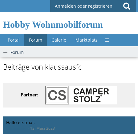
Anmelden oder registrieren
Hobby Wohnmobilforum
Portal
Forum
Galerie
Marktplatz
Untermenü »
Forum
Beiträge von klaussausfc
Partner:
Hallo erstmal,
klaussausfc
13. März 2023