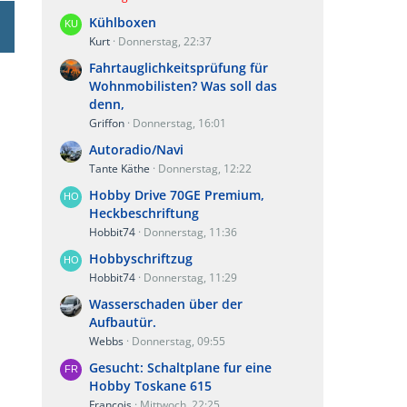
Kühlboxen
Kurt
Donnerstag, 22:37
Fahrtauglichkeitsprüfung für
Wohnmobilisten? Was soll das
denn,
Griffon
Donnerstag, 16:01
Autoradio/Navi
Tante Käthe
Donnerstag, 12:22
Hobby Drive 70GE Premium,
Heckbeschriftung
Hobbit74
Donnerstag, 11:36
Hobbyschriftzug
Hobbit74
Donnerstag, 11:29
Wasserschaden über der
Aufbautür.
Webbs
Donnerstag, 09:55
Gesucht: Schaltplane fur eine
Hobby Toskane 615
Francois
Mittwoch, 22:25