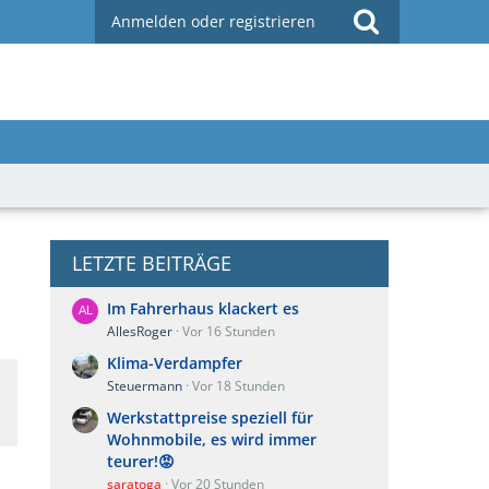
Anmelden oder registrieren
LETZTE BEITRÄGE
Im Fahrerhaus klackert es
AllesRoger
Vor 16 Stunden
Klima-Verdampfer
Steuermann
Vor 18 Stunden
Werkstattpreise speziell für
Wohnmobile, es wird immer
teurer!😡
saratoga
Vor 20 Stunden