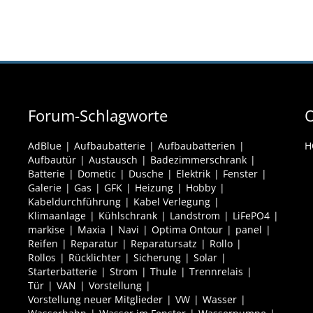
Forum-Schlagworte
O
AdBlue
Aufbaubatterie
Aufbaubatterien
H
Aufbautür
Austausch
Badezimmerschrank
Batterie
Dometic
Dusche
Elektrik
Fenster
Galerie
Gas
GFK
Heizung
Hobby
Kabeldurchführung
Kabel Verlegung
Klimaanlage
Kühlschrank
Landstrom
LiFePO4
markise
Maxia
Navi
Optima Ontour
panel
Reifen
Reparatur
Reparatursatz
Rollo
Rollos
Rücklichter
Sicherung
Solar
Starterbatterie
Strom
Thule
Trennrelais
Tür
VAN
Vorstellung
Vorstellung neuer Mitglieder
VW
Wasser