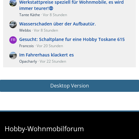
Werkstattpreise speziell für Wohnmobile, es wird
immer teurer!😡
Tante Käthe
Vor 8 Stunden
Wasserschaden über der Aufbautür.
Webbs
Vor 8 Stunden
Gesucht: Schaltplane fur eine Hobby Toskane 615
Francois
Vor 20 Stunden
Im Fahrerhaus klackert es
Opacharly
Vor 22 Stunden
Desktop Version
Hobby-Wohnmobilforum