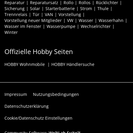
Reparatur
Reparatursatz
Rollo
Rollos
Rücklichter
Sicherung
Solar
Starterbatterie
Strom
Thule
Trennrelais
Tür
VAN
Vorstellung
Vorstellung neuer Mitglieder
VW
Wasser
Wasserhahn
Wasser im Fenster
Wasserpumpe
Wechselrichter
Winter
Offizielle Hobby Seiten
HOBBY Wohnmobile
HOBBY Händlersuche
Impressum
Nutzungsbedingungen
Datenschutzerklärung
Cookie/Datenschutz Einstellungen
Community-Software:
WoltLab Suite™