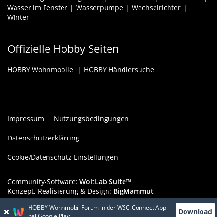
Wasser im Fenster
Wasserpumpe
Wechselrichter
Winter
Offizielle Hobby Seiten
HOBBY Wohnmobile
HOBBY Händlersuche
Impressum
Nutzungsbedingungen
Datenschutzerklärung
Cookie/Datenschutz Einstellungen
Community-Software:
WoltLab Suite™
Konzept, Realisierung & Design:
BigMammut
HOBBY Wohnmobil Forum in der WSC-Connect App
Werbelink: Dieser Werbeplatz ist verfügbar!
Download
bei Google Play