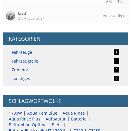
VB 140€
Lyssi
264
0
21. August 2024
KATEGORIEN
Fahrzeuge
1
Fahrzeugteile
0
Zubehör
3
sonstiges
0
SCHLAGWORTWOLKE
1700W
Aqua Kem Blue
Aqua Rinse
Aqua Rinse Plus
Aufbautür
Batterie
Bettumbau Optima
Biete
Büttner Elektronik MT 1700 SI-
C220
C223S