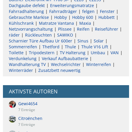
Dachgaube defekt
Erweiterungsmatratze
Fahrradhalterung
Fahrradträger
felgen
Fenster
Gebrauchte Markise
Hobby
Hobby 600
Hubbett
Kühlschrank
Matratze Vantana
Maxia
Netzvorrangschaltung
Plissee
Reifen
Reiseführer
räder
Rückleuchten
SAWIKO
Scharnier Türe Aufbau Ur 600er
Sinus
Solar
Sommerreifen
Thetford
Thule
Thule V16 Lift
Toilette
Tripodestern
TV Halterung
Umbau
VAN
Verdunkelung
Verkauf Aufbaubatterie
Wandhalterung TV
Wechselrichter
Winterreifen
Winterräder
Zusatzbett neuwertig
AKTIVSTE AUTOREN
Gewi4654
7 Einträge
Citroënchen
7 Einträge