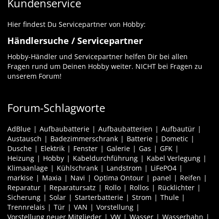
Kundenservice
Hier findest Du Servicepartner von Hobby:
Händlersuche / Servicepartner
Hobby-Händler und Servicepartner helfen Dir bei allen
Fragen rund um Deinen Hobby weiter. NICHT bei Fragen zu
unserem Forum!
Forum-Schlagworte
AdBlue
Aufbaubatterie
Aufbaubatterien
Aufbautür
Austausch
Badezimmerschrank
Batterie
Dometic
Dusche
Elektrik
Fenster
Galerie
Gas
GFK
Heizung
Hobby
Kabeldurchführung
Kabel Verlegung
Klimaanlage
Kühlschrank
Landstrom
LiFePO4
markise
Maxia
Navi
Optima Ontour
panel
Reifen
Reparatur
Reparatursatz
Rollo
Rollos
Rücklichter
Sicherung
Solar
Starterbatterie
Strom
Thule
Trennrelais
Tür
VAN
Vorstellung
Vorstellung neuer Mitglieder
VW
Wasser
Wasserhahn