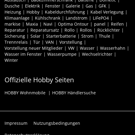
Dusche
Elektrik
Fenster
Galerie
Gas
GFK
Heizung
Hobby
Kabeldurchführung
Kabel Verlegung
Klimaanlage
Kühlschrank
Landstrom
LiFePO4
markise
Maxia
Navi
Optima Ontour
panel
Reifen
Reparatur
Reparatursatz
Rollo
Rollos
Rücklichter
Sicherung
Solar
Starterbatterie
Strom
Thule
Trennrelais
Tür
VAN
Vorstellung
Vorstellung neuer Mitglieder
VW
Wasser
Wasserhahn
Wasser im Fenster
Wasserpumpe
Wechselrichter
Winter
Offizielle Hobby Seiten
HOBBY Wohnmobile
HOBBY Händlersuche
Impressum
Nutzungsbedingungen