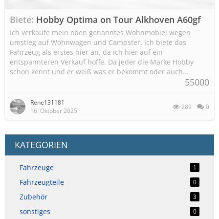
Biete
Hobby Optima on Tour Alkhoven A60gf
Ich verkaufe mein oben genanntes Wohnmobiel wegen
umstieg auf Wohnwagen und Campster. Ich biete das
Fahrzeug als erstes hier an, da ich hier auf ein
entspannteren Verkauf hoffe. Da jeder die Marke Hobby
schon kennt und er weiß was er bekommt oder auch…
55000
Rene131181
289
0
16. Oktober 2025
KATEGORIEN
Fahrzeuge
1
Fahrzeugteile
0
Zubehör
3
sonstiges
0