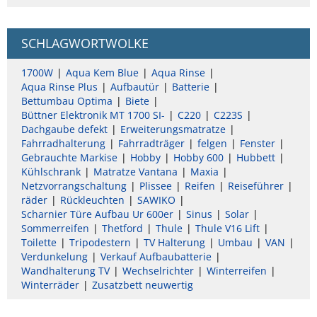
SCHLAGWORTWOLKE
1700W
Aqua Kem Blue
Aqua Rinse
Aqua Rinse Plus
Aufbautür
Batterie
Bettumbau Optima
Biete
Büttner Elektronik MT 1700 SI-
C220
C223S
Dachgaube defekt
Erweiterungsmatratze
Fahrradhalterung
Fahrradträger
felgen
Fenster
Gebrauchte Markise
Hobby
Hobby 600
Hubbett
Kühlschrank
Matratze Vantana
Maxia
Netzvorrangschaltung
Plissee
Reifen
Reiseführer
räder
Rückleuchten
SAWIKO
Scharnier Türe Aufbau Ur 600er
Sinus
Solar
Sommerreifen
Thetford
Thule
Thule V16 Lift
Toilette
Tripodestern
TV Halterung
Umbau
VAN
Verdunkelung
Verkauf Aufbaubatterie
Wandhalterung TV
Wechselrichter
Winterreifen
Winterräder
Zusatzbett neuwertig