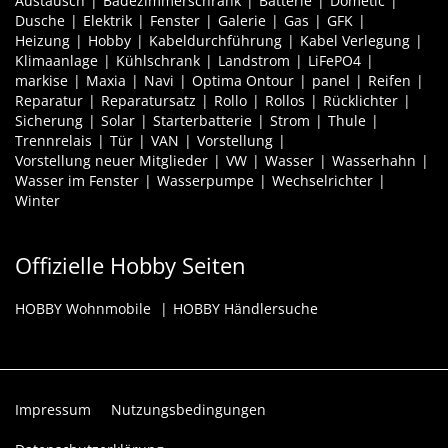
Austausch
Badezimmerschrank
Batterie
Dometic
Dusche
Elektrik
Fenster
Galerie
Gas
GFK
Heizung
Hobby
Kabeldurchführung
Kabel Verlegung
Klimaanlage
Kühlschrank
Landstrom
LiFePO4
markise
Maxia
Navi
Optima Ontour
panel
Reifen
Reparatur
Reparatursatz
Rollo
Rollos
Rücklichter
Sicherung
Solar
Starterbatterie
Strom
Thule
Trennrelais
Tür
VAN
Vorstellung
Vorstellung neuer Mitglieder
VW
Wasser
Wasserhahn
Wasser im Fenster
Wasserpumpe
Wechselrichter
Winter
Offizielle Hobby Seiten
HOBBY Wohnmobile
HOBBY Händlersuche
Impressum
Nutzungsbedingungen