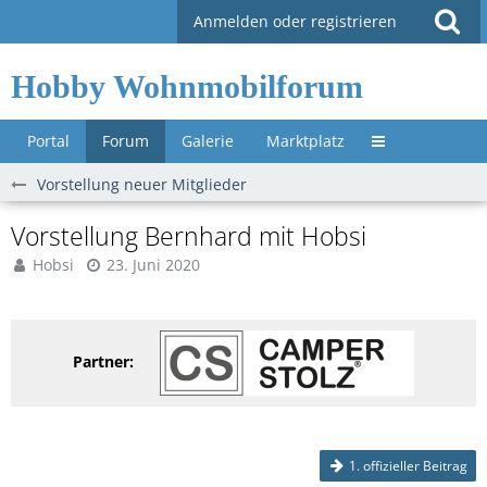
Anmelden oder registrieren
Hobby Wohnmobilforum
Portal
Forum
Galerie
Marktplatz
Untermenü »
Vorstellung neuer Mitglieder
Vorstellung Bernhard mit Hobsi
Hobsi
23. Juni 2020
Partner:
1. offizieller Beitrag