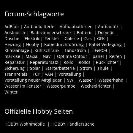
Forum-Schlagworte
AdBlue
Aufbaubatterie
Aufbaubatterien
Aufbautür
Austausch
Badezimmerschrank
Batterie
Dometic
Dusche
Elektrik
Fenster
Galerie
Gas
GFK
Heizung
Hobby
Kabeldurchführung
Kabel Verlegung
Klimaanlage
Kühlschrank
Landstrom
LiFePO4
markise
Maxia
Navi
Optima Ontour
panel
Reifen
Reparatur
Reparatursatz
Rollo
Rollos
Rücklichter
Sicherung
Solar
Starterbatterie
Strom
Thule
Trennrelais
Tür
VAN
Vorstellung
Vorstellung neuer Mitglieder
VW
Wasser
Wasserhahn
Wasser im Fenster
Wasserpumpe
Wechselrichter
Winter
Offizielle Hobby Seiten
HOBBY Wohnmobile
HOBBY Händlersuche