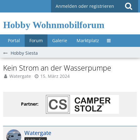
Anmelden oder registrieren
Hobby Wohnmobilforum
Portal
Forum
Galerie
Marktplatz
Untermenü »
Hobby Siesta
Kein Strom an der Wasserpumpe
Watergate
15. März 2024
Partner:
Watergate