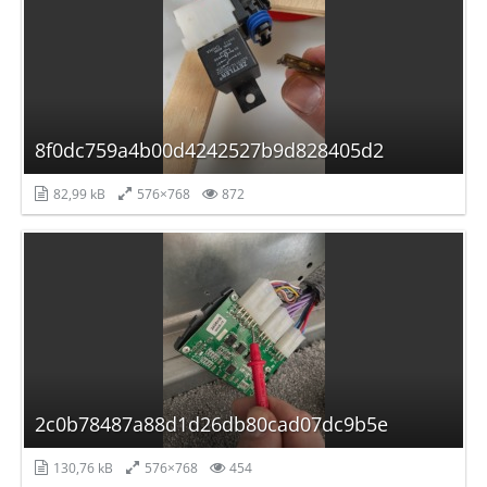
8f0dc759a4b00d4242527b9d828405d2
82,99 kB
576×768
872
2c0b78487a88d1d26db80cad07dc9b5e
130,76 kB
576×768
454