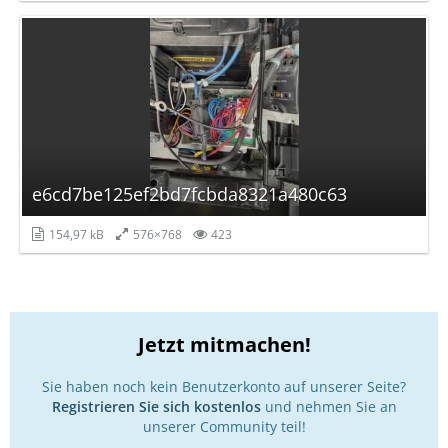
e6cd7be125ef2bd7fcbda8321a480c63
154,97 kB
576×768
423
Jetzt mitmachen!
Sie haben noch kein Benutzerkonto auf unserer Seite?
Registrieren Sie sich kostenlos
und nehmen Sie an
unserer Community teil!