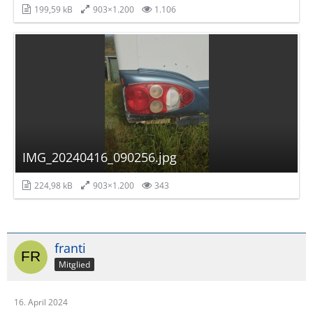
199,59 kB
903×1.200
1.106
IMG_20240416_090256.jpg
224,98 kB
903×1.200
343
franti
Mitglied
16. April 2024