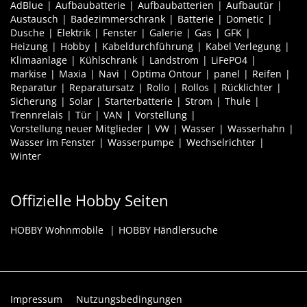
AdBlue
Aufbaubatterie
Aufbaubatterien
Aufbautür
Austausch
Badezimmerschrank
Batterie
Dometic
Dusche
Elektrik
Fenster
Galerie
Gas
GFK
Heizung
Hobby
Kabeldurchführung
Kabel Verlegung
Klimaanlage
Kühlschrank
Landstrom
LiFePO4
markise
Maxia
Navi
Optima Ontour
panel
Reifen
Reparatur
Reparatursatz
Rollo
Rollos
Rücklichter
Sicherung
Solar
Starterbatterie
Strom
Thule
Trennrelais
Tür
VAN
Vorstellung
Vorstellung neuer Mitglieder
VW
Wasser
Wasserhahn
Wasser im Fenster
Wasserpumpe
Wechselrichter
Winter
Offizielle Hobby Seiten
HOBBY Wohnmobile
HOBBY Händlersuche
Impressum
Nutzungsbedingungen