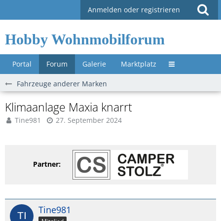
Anmelden oder registrieren
Hobby Wohnmobilforum
Portal
Forum
Galerie
Marktplatz
Untermenü »
Fahrzeuge anderer Marken
Klimaanlage Maxia knarrt
Tine981
27. September 2024
Partner:
Tine981