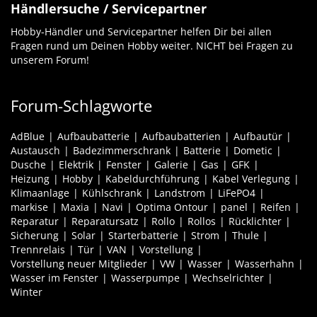
Händlersuche / Servicepartner
Hobby-Händler und Servicepartner helfen Dir bei allen
Fragen rund um Deinen Hobby weiter. NICHT bei Fragen zu
unserem Forum!
Forum-Schlagworte
AdBlue
Aufbaubatterie
Aufbaubatterien
Aufbautür
Austausch
Badezimmerschrank
Batterie
Dometic
Dusche
Elektrik
Fenster
Galerie
Gas
GFK
Heizung
Hobby
Kabeldurchführung
Kabel Verlegung
Klimaanlage
Kühlschrank
Landstrom
LiFePO4
markise
Maxia
Navi
Optima Ontour
panel
Reifen
Reparatur
Reparatursatz
Rollo
Rollos
Rücklichter
Sicherung
Solar
Starterbatterie
Strom
Thule
Trennrelais
Tür
VAN
Vorstellung
Vorstellung neuer Mitglieder
VW
Wasser
Wasserhahn
Wasser im Fenster
Wasserpumpe
Wechselrichter
Winter