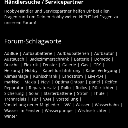
Händlersuche / Servicepartner
Hobby-Händler und Servicepartner helfen Dir bei allen
Fragen rund um Deinen Hobby weiter. NICHT bei Fragen zu
unserem Forum!
Forum-Schlagworte
AdBlue
Aufbaubatterie
Aufbaubatterien
Aufbautür
Austausch
Badezimmerschrank
Batterie
Dometic
Dusche
Elektrik
Fenster
Galerie
Gas
GFK
Heizung
Hobby
Kabeldurchführung
Kabel Verlegung
Klimaanlage
Kühlschrank
Landstrom
LiFePO4
markise
Maxia
Navi
Optima Ontour
panel
Reifen
Reparatur
Reparatursatz
Rollo
Rollos
Rücklichter
Sicherung
Solar
Starterbatterie
Strom
Thule
Trennrelais
Tür
VAN
Vorstellung
Vorstellung neuer Mitglieder
VW
Wasser
Wasserhahn
Wasser im Fenster
Wasserpumpe
Wechselrichter
Winter