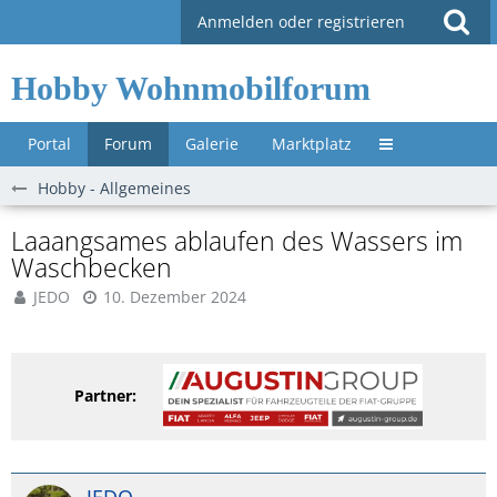
Anmelden oder registrieren
Hobby Wohnmobilforum
Portal
Forum
Galerie
Marktplatz
Untermenü »
Hobby - Allgemeines
Laaangsames ablaufen des Wassers im
Waschbecken
JEDO
10. Dezember 2024
Partner: