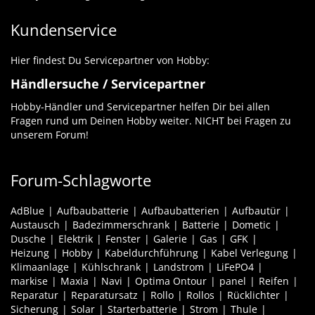
Kundenservice
Hier findest Du Servicepartner von Hobby:
Händlersuche / Servicepartner
Hobby-Händler und Servicepartner helfen Dir bei allen
Fragen rund um Deinen Hobby weiter. NICHT bei Fragen zu
unserem Forum!
Forum-Schlagworte
AdBlue
Aufbaubatterie
Aufbaubatterien
Aufbautür
Austausch
Badezimmerschrank
Batterie
Dometic
Dusche
Elektrik
Fenster
Galerie
Gas
GFK
Heizung
Hobby
Kabeldurchführung
Kabel Verlegung
Klimaanlage
Kühlschrank
Landstrom
LiFePO4
markise
Maxia
Navi
Optima Ontour
panel
Reifen
Reparatur
Reparatursatz
Rollo
Rollos
Rücklichter
Sicherung
Solar
Starterbatterie
Strom
Thule