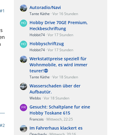
Autoradio/Navi
#1
Tante Käthe
Vor 16 Stunden
Hobby Drive 70GE Premium,
Heckbeschriftung
us
Hobbit74
Vor 17 Stunden
nen
h
Hobbyschriftzug
Hobbit74
Vor 17 Stunden
Werkstattpreise speziell für
Wohnmobile, es wird immer
teurer!😡
Tante Käthe
Vor 18 Stunden
Wasserschaden über der
Aufbautür.
Webbs
Vor 18 Stunden
Gesucht: Schaltplane fur eine
Hobby Toskane 615
Francois
Mittwoch, 22:25
#2
Im Fahrerhaus klackert es
Opacharly
Mittwoch, 20:16