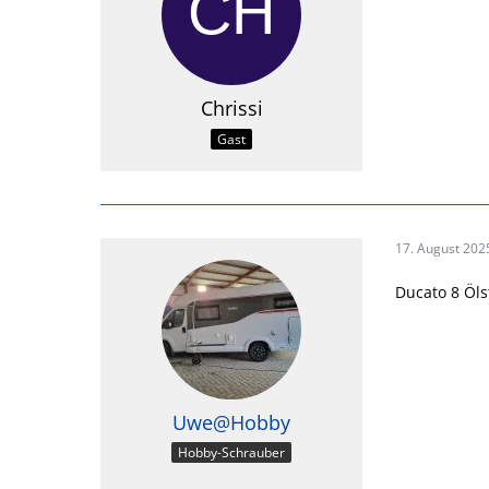
Chrissi
Gast
17. August 202
Ducato 8 Öls
Uwe@Hobby
Hobby-Schrauber