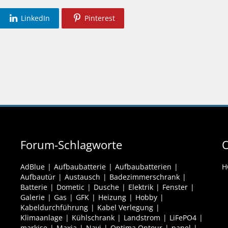
LinkedIn
Pinterest
Forum-Schlagworte
O
AdBlue
Aufbaubatterie
Aufbaubatterien
H
Aufbautür
Austausch
Badezimmerschrank
Batterie
Dometic
Dusche
Elektrik
Fenster
Galerie
Gas
GFK
Heizung
Hobby
Kabeldurchführung
Kabel Verlegung
Klimaanlage
Kühlschrank
Landstrom
LiFePO4
markise
Maxia
Navi
Optima Ontour
panel