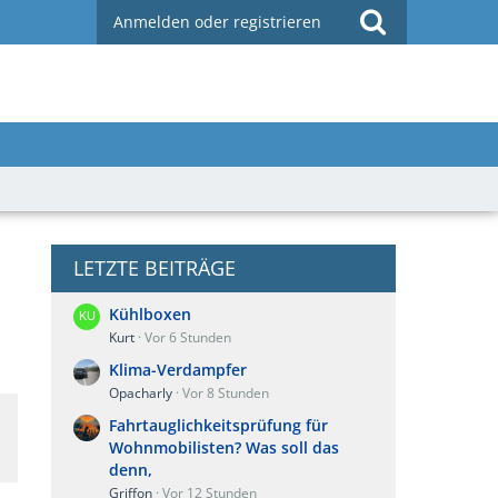
Anmelden oder registrieren
LETZTE BEITRÄGE
Kühlboxen
Kurt
Vor 6 Stunden
Klima-Verdampfer
Opacharly
Vor 8 Stunden
Fahrtauglichkeitsprüfung für
Wohnmobilisten? Was soll das
denn,
Griffon
Vor 12 Stunden