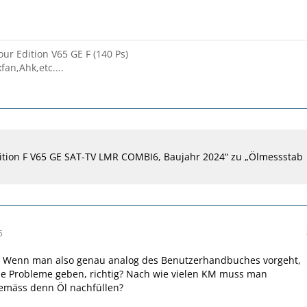
ur Edition V65 GE F (140 Ps)
fan,Ahk,etc....
ition F V65 GE SAT-TV LMR COMBI6, Baujahr 2024“ zu „Ölmessstab
5
 Wenn man also genau analog des Benutzerhandbuches vorgeht,
ine Probleme geben, richtig? Nach wie vielen KM muss man
emäss denn Öl nachfüllen?