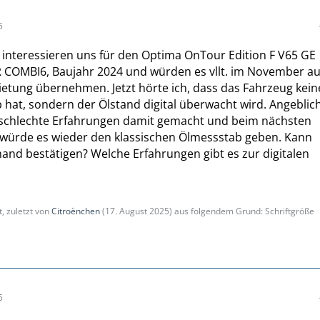
5
r interessieren uns für den Optima OnTour Edition F V65 GE
 COMBI6, Baujahr 2024 und würden es vllt. im November a
ietung übernehmen. Jetzt hörte ich, dass das Fahrzeug kei
hat, sondern der Ölstand digital überwacht wird. Angeblic
schlechte Erfahrungen damit gemacht und beim nächsten
 würde es wieder den klassischen Ölmessstab geben. Kann
and bestätigen? Welche Erfahrungen gibt es zur digitalen
t, zuletzt von
Citroënchen
(
17. August 2025
) aus folgendem Grund: Schriftgröße
5