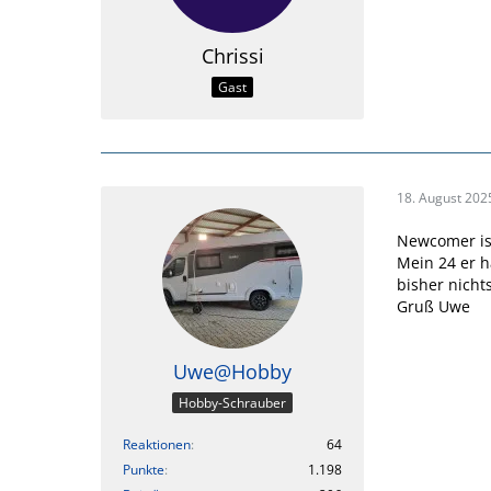
Chrissi
Gast
18. August 202
Newcomer is
Mein 24 er h
bisher nicht
Gruß Uwe
Uwe@Hobby
Hobby-Schrauber
Reaktionen
64
Punkte
1.198