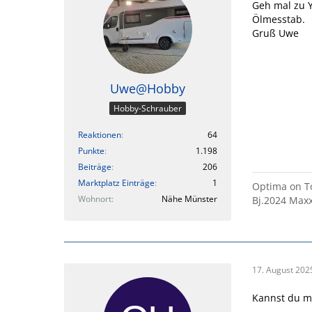
Geh mal zu Y
Ölmesstab.
Gruß Uwe
Uwe@Hobby
Hobby-Schrauber
Reaktionen
64
Punkte
1.198
Beiträge
206
Marktplatz Einträge
1
Optima on To
Wohnort
Nähe Münster
Bj.2024 Maxx
17. August 202
Kannst du m