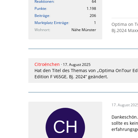
Reaktionen
64
Punkte
1.198
Beiträge
206
Marktplatz Einträge
1
Optima on To
Wohnort
Nähe Münster
Bj.2024 Maxx
Citroënchen
17. August 2025
Hat den Titel des Themas von „Optima OnTour Ed
Edition F V65GE, Bj. 2024“ geändert.
17. August 202
Dankeschön.
sollte es ke
erfahrungsg