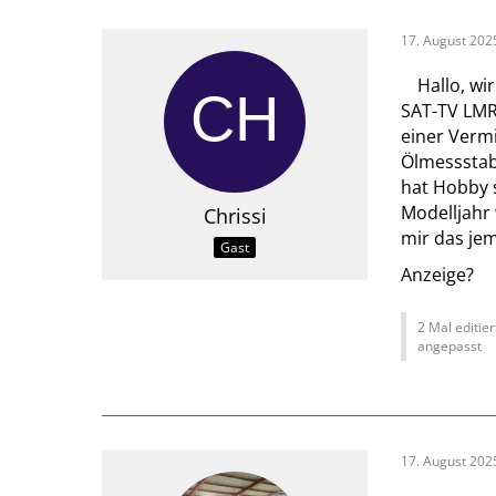
17. August 202
Hallo, wi
SAT-TV LMR
einer Verm
Ölmessstab 
hat Hobby 
Modelljahr
Chrissi
mir das jem
Gast
Anzeige?
2 Mal editier
angepasst
17. August 202