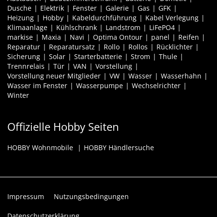
Dusche
Elektrik
Fenster
Galerie
Gas
GFK
Heizung
Hobby
Kabeldurchführung
Kabel Verlegung
Klimaanlage
Kühlschrank
Landstrom
LiFePO4
markise
Maxia
Navi
Optima Ontour
panel
Reifen
Reparatur
Reparatursatz
Rollo
Rollos
Rücklichter
Sicherung
Solar
Starterbatterie
Strom
Thule
Trennrelais
Tür
VAN
Vorstellung
Vorstellung neuer Mitglieder
VW
Wasser
Wasserhahn
Wasser im Fenster
Wasserpumpe
Wechselrichter
Winter
Offizielle Hobby Seiten
HOBBY Wohnmobile
HOBBY Händlersuche
Impressum
Nutzungsbedingungen
Datenschutzerklärung