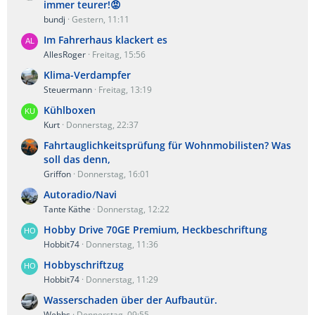
immer teurer!😡
bundj
Gestern, 11:11
Im Fahrerhaus klackert es
AllesRoger
Freitag, 15:56
Klima-Verdampfer
Steuermann
Freitag, 13:19
Kühlboxen
Kurt
Donnerstag, 22:37
Fahrtauglichkeitsprüfung für Wohnmobilisten? Was
soll das denn,
Griffon
Donnerstag, 16:01
Autoradio/Navi
Tante Käthe
Donnerstag, 12:22
Hobby Drive 70GE Premium, Heckbeschriftung
Hobbit74
Donnerstag, 11:36
Hobbyschriftzug
Hobbit74
Donnerstag, 11:29
Wasserschaden über der Aufbautür.
Webbs
Donnerstag, 09:55