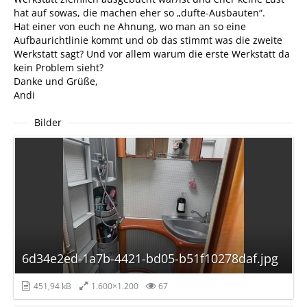
hat auf sowas, die machen eher so „dufte-Ausbauten“.
Hat einer von euch ne Ahnung, wo man an so eine
Aufbaurichtlinie kommt und ob das stimmt was die zweite
Werkstatt sagt? Und vor allem warum die erste Werkstatt da
kein Problem sieht?
Danke und Grüße,
Andi
Bilder
6d34e2ed-1a7b-4421-bd05-b51f10278daf.jpg
451,94 kB
1.600×1.200
67