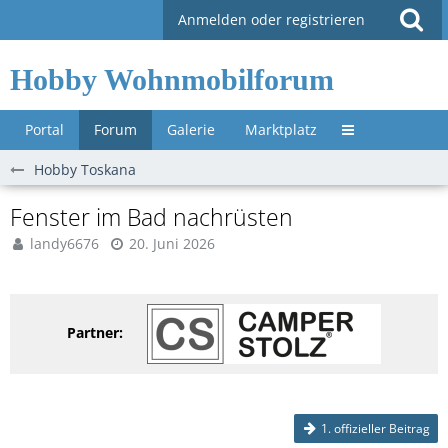
Anmelden oder registrieren
Hobby Wohnmobilforum
Portal
Forum
Galerie
Marktplatz
Untermenü »
Hobby Toskana
Fenster im Bad nachrüsten
landy6676
20. Juni 2026
Partner:
1. offizieller Beitrag