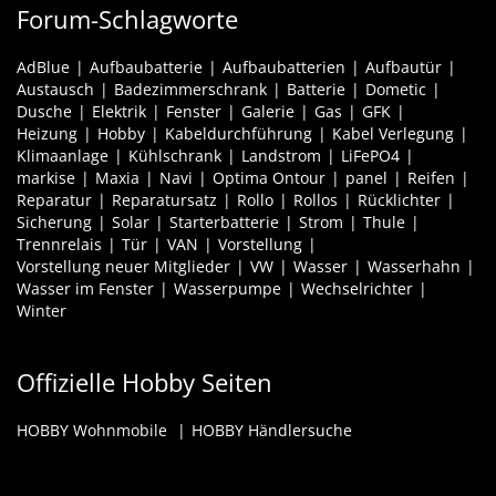
Forum-Schlagworte
AdBlue
Aufbaubatterie
Aufbaubatterien
Aufbautür
Austausch
Badezimmerschrank
Batterie
Dometic
Dusche
Elektrik
Fenster
Galerie
Gas
GFK
Heizung
Hobby
Kabeldurchführung
Kabel Verlegung
Klimaanlage
Kühlschrank
Landstrom
LiFePO4
markise
Maxia
Navi
Optima Ontour
panel
Reifen
Reparatur
Reparatursatz
Rollo
Rollos
Rücklichter
Sicherung
Solar
Starterbatterie
Strom
Thule
Trennrelais
Tür
VAN
Vorstellung
Vorstellung neuer Mitglieder
VW
Wasser
Wasserhahn
Wasser im Fenster
Wasserpumpe
Wechselrichter
Winter
Offizielle Hobby Seiten
HOBBY Wohnmobile
HOBBY Händlersuche