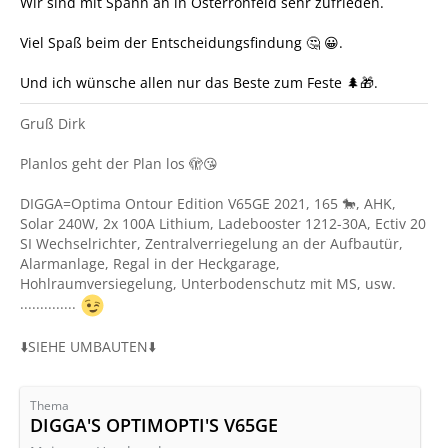
Wir sind mit Spann an in Österrönfeld sehr zufrieden.
Viel Spaß beim der Entscheidungsfindung 🤔 😀.
Und ich wünsche allen nur das Beste zum Feste 🌲🎁.
Gruß Dirk
Planlos geht der Plan los 🫣😘
DIGGA=Optima Ontour Edition V65GE 2021, 165 🐎, AHK,
Solar 240W, 2x 100A Lithium, Ladebooster 1212-30A, Ectiv 20
SI Wechselrichter, Zentralverriegelung an der Aufbautür,
Alarmanlage, Regal in der Heckgarage,
Hohlraumversiegelung, Unterbodenschutz mit MS, usw.
..............
⬇️SIEHE UMBAUTEN⬇️
Thema
DIGGA'S OPTIMOPTI'S V65GE