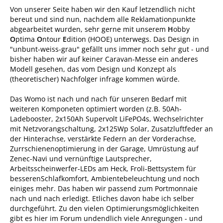
Von unserer Seite haben wir den Kauf letzendlich nicht
bereut und sind nun, nachdem alle Reklamationpunkte
abgearbeitet wurden, sehr gerne mit unserem
H
obby
O
ptima
O
ntour
E
dition (HOOE) unterwegs. Das Design in
"unbunt-weiss-grau" gefällt uns immer noch sehr gut - und
bisher haben wir auf keiner Caravan-Messe ein anderes
Modell gesehen, das vom Design und Konzept als
(theoretischer) Nachfolger infrage kommen würde.
Das Womo ist nach und nach für unseren Bedarf mit
weiteren Komponeten optimiert worden (z.B. 50Ah-
Ladebooster, 2x150Ah Supervolt LiFePO4s, Wechselrichter
mit Netzvorangschaltung, 2x125Wp Solar, Zusatzluftfeder an
der Hinterachse, verstärkte Federn an der Vorderachse,
Zurrschienenoptimierung in der Garage, Umrüstung auf
Zenec-Navi und vernünftige Lautsprecher,
Arbeitsscheinwerfer-LEDs am Heck, Froli-Bettsystem für
besserenSchlafkomfort, Ambientebeleuchtung und noch
einiges mehr. Das haben wir passend zum Portmonnaie
nach und nach erledigt. Etliches davon habe ich selber
durchgeführt. Zu den vielen Optimierungsmöglichkeiten
gibt es hier im Forum undendlich viele Anregungen - und