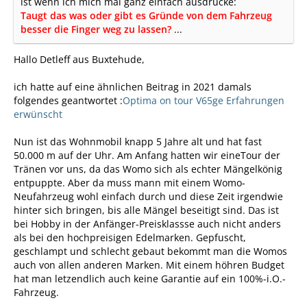
ist wenn ich mich mal ganz einfach ausdrücke:
Taugt das was oder gibt es Gründe von dem Fahrzeug
besser die Finger weg zu lassen?
...
Hallo Detleff aus Buxtehude,
ich hatte auf eine ähnlichen Beitrag in 2021 damals
folgendes geantwortet :
Optima on tour V65ge Erfahrungen
erwünscht
Nun ist das Wohnmobil knapp 5 Jahre alt und hat fast
50.000 m auf der Uhr. Am Anfang hatten wir eineTour der
Tränen vor uns, da das Womo sich als echter Mängelkönig
entpuppte. Aber da muss mann mit einem Womo-
Neufahrzeug wohl einfach durch und diese Zeit irgendwie
hinter sich bringen, bis alle Mängel beseitigt sind. Das ist
bei Hobby in der Anfänger-Preisklassse auch nicht anders
als bei den hochpreisigen Edelmarken. Gepfuscht,
geschlampt und schlecht gebaut bekommt man die Womos
auch von allen anderen Marken. Mit einem höhren Budget
hat man letzendlich auch keine Garantie auf ein 100%-i.O.-
Fahrzeug.