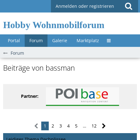
Anmelden oder registrieren
Hobby Wohnmobilforum
Portal
Forum
Galerie
Marktplatz
Untermenü »
Forum
Beiträge von bassman
Partner:
1
2
3
4
5
…
12
Leidiges Thema Dachplissee