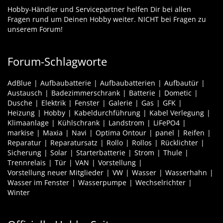
Hobby-Händler und Servicepartner helfen Dir bei allen
Fragen rund um Deinen Hobby weiter. NICHT bei Fragen zu
unserem Forum!
Forum-Schlagworte
AdBlue
Aufbaubatterie
Aufbaubatterien
Aufbautür
Austausch
Badezimmerschrank
Batterie
Dometic
Dusche
Elektrik
Fenster
Galerie
Gas
GFK
Heizung
Hobby
Kabeldurchführung
Kabel Verlegung
Klimaanlage
Kühlschrank
Landstrom
LiFePO4
markise
Maxia
Navi
Optima Ontour
panel
Reifen
Reparatur
Reparatursatz
Rollo
Rollos
Rücklichter
Sicherung
Solar
Starterbatterie
Strom
Thule
Trennrelais
Tür
VAN
Vorstellung
Vorstellung neuer Mitglieder
VW
Wasser
Wasserhahn
Wasser im Fenster
Wasserpumpe
Wechselrichter
Winter