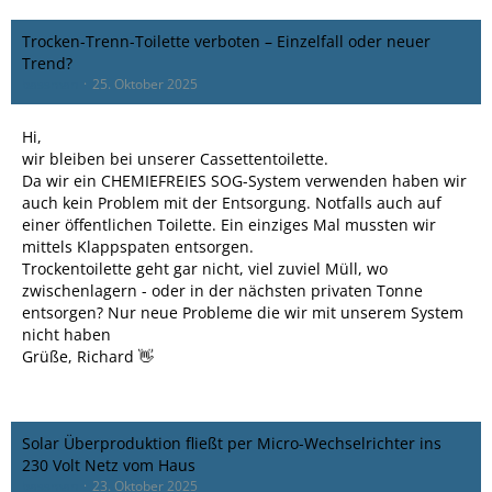
Trocken-Trenn-Toilette verboten – Einzelfall oder neuer
Trend?
bassman
25. Oktober 2025
Hi,
wir bleiben bei unserer Cassettentoilette.
Da wir ein CHEMIEFREIES SOG-System verwenden haben wir
auch kein Problem mit der Entsorgung. Notfalls auch auf
einer öffentlichen Toilette. Ein einziges Mal mussten wir
mittels Klappspaten entsorgen.
Trockentoilette geht gar nicht, viel zuviel Müll, wo
zwischenlagern - oder in der nächsten privaten Tonne
entsorgen? Nur neue Probleme die wir mit unserem System
nicht haben
Grüße, Richard 👋
Solar Überproduktion fließt per Micro-Wechselrichter ins
230 Volt Netz vom Haus
bassman
23. Oktober 2025