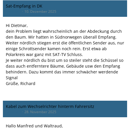
Sat-Empfang in DK
bassman
10. Dezember 2025
Hi Dietmar,
dein Problem liegt wahrscheinlich an der Abdeckung durch
den Baum. Wir hatten in Südnorwegen überall Empfang.
Weiter nördlich stiegen erst die öffentlichen Sender aus, nur
einige Schrottsender kamen noch rein. Erst etwa ab
Polarkreis war ganz mit SAT-TV Schluss.
Je weiter nördlich du bist um so steiler steht die Schüssel so
dass auch entferntere Bäume, Gebäude usw den Empfang
behindern. Dazu kommt das immer schwächer werdende
Signal
Grüße, Richard
Kabel zum Wechselrichter hinterm Fahrersitz
bassman
28. November 2025
Hallo Manfred und Waltraud,