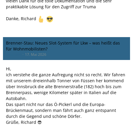
vielen Dank für die tolle Dokumentation und die sehr
praktikable Lösung für den Zugriff zur Truma
Danke, Richard
Brenner-Stau: Neues Slot-System für Lkw – was heißt das
für Wohnmobilisten?
bassman
17. Mai 2026
Hi,
ich verstehe die ganze Aufregung nicht so recht. Wir fahren
mit unserem dreieinhalb Tonner von Füssen her kommend
über Innsbruck die alte Brennerstraße (182) hoch bis zum
Brennerpass, wenige Kilometer später in Italien auf die
Autobahn.
Das spart nicht nur das Ö-Pickerl und die Europa-
Brückenmaut, sondern man fährt auch ganz entspannt
durch die Gegend und schöne Dörfer.
Grüße, Richard 😎