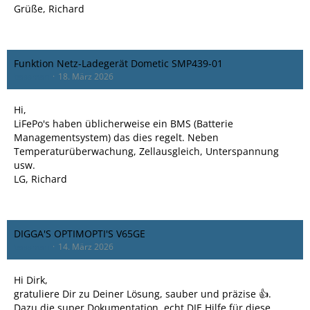
Grüße, Richard
Funktion Netz-Ladegerät Dometic SMP439-01
bassman
18. März 2026
Hi,
LiFePo's haben üblicherweise ein BMS (Batterie
Managementsystem) das dies regelt. Neben
Temperaturüberwachung, Zellausgleich, Unterspannung
usw.
LG, Richard
DIGGA'S OPTIMOPTI'S V65GE
bassman
14. März 2026
Hi Dirk,
gratuliere Dir zu Deiner Lösung, sauber und präzise 👍.
Dazu die super Dokumentation, echt DIE Hilfe für diese