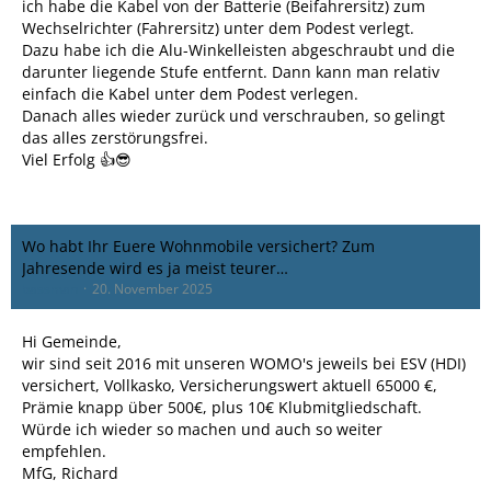
ich habe die Kabel von der Batterie (Beifahrersitz) zum
Wechselrichter (Fahrersitz) unter dem Podest verlegt.
Dazu habe ich die Alu-Winkelleisten abgeschraubt und die
darunter liegende Stufe entfernt. Dann kann man relativ
einfach die Kabel unter dem Podest verlegen.
Danach alles wieder zurück und verschrauben, so gelingt
das alles zerstörungsfrei.
Viel Erfolg 👍😎
Wo habt Ihr Euere Wohnmobile versichert? Zum
Jahresende wird es ja meist teurer…
bassman
20. November 2025
Hi Gemeinde,
wir sind seit 2016 mit unseren WOMO's jeweils bei ESV (HDI)
versichert, Vollkasko, Versicherungswert aktuell 65000 €,
Prämie knapp über 500€, plus 10€ Klubmitgliedschaft.
Würde ich wieder so machen und auch so weiter
empfehlen.
MfG, Richard