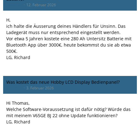
bassman
12. Februar 2026
H,
ich halte die Äusserung deines Händlers für Unsinn. Das
Ladegerät muss nur entsprechend eingestellt werden.
Vor etwa 5 Jahren kostete eine 280 Ah Untersitz Batterie mit
Bluetooth App über 3000€, heute bekommst du sie ab etwa
500€.
LG, Richard
Was kostet das neue Hobby LCD Display Bedienpanel?
bassman
3. Februar 2026
Hi Thomas,
Welche Software-Voraussetzung ist dafür nötig? Würde das
mit meinem V65GE BJ 22 ohne Update funktionieren?
LG, Richard