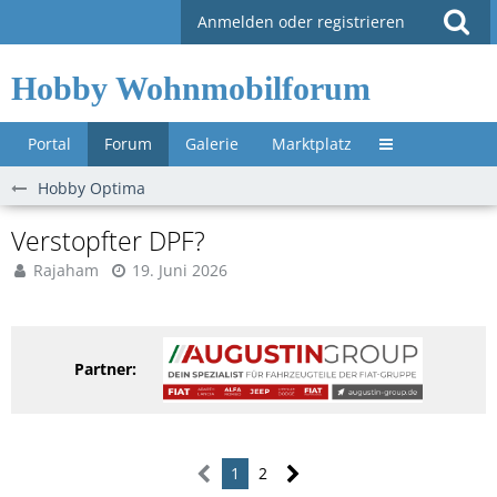
Anmelden oder registrieren
Hobby Wohnmobilforum
Portal
Forum
Galerie
Marktplatz
Untermenü »
Hobby Optima
Verstopfter DPF?
Rajaham
19. Juni 2026
Partner:
1
2