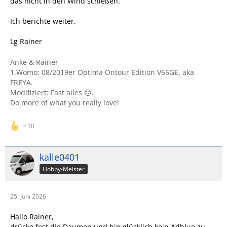
das nicht in den Wind schießen.
Ich berichte weiter.
Lg Rainer
Anke & Rainer
1.Womo: 08/2019er Optima Ontour Edition V65GE, aka
FREYA.
Modifiziert: Fast alles 🙃.
Do more of what you really love!
10
kalle0401
Hobby-Meister
25. Juni 2026
Hallo Rainer,
drücke fest die Daumen und bin glücklich kein Adblue zu