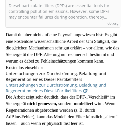
Utilizing After-Sales Maintenance Data -
Diesel particulate filters (DPFs) are essential tools for
Emission Control Science and Technology
controlling pollution emissions. However, some DPFs
may encounter failures during operation, thereby…
doi.org
Damit du aber nicht auf eine Paywall angewiesen bist: Es gibt
eine kostenlose wissenschaftliche Arbeit der Uni Stuttgart, die
die gleichen Mechanismen sehr gut erklärt – vor allem, wie das
Steuergerät die DPF‑Alterung nur rechnerisch bestimmt und
warum es dabei zu Fehleinschätzungen kommen kann.
Kostenlos einsehbar:
Untersuchungen zur Durchströmung, Beladung und
Regeneration eines Diesel‑Partikelfilters
Untersuchungen zur Durchströmung, Beladung und
Regeneration eines Diesel-Partikelfilters
Die Arbeit zeigt sehr deutlich, dass der DPF‑„Verschleiß“ im
Steuergerät
nicht gemessen,
sondern
modelliert
wird. Wenn
Regenerationen abgebrochen werden (z. B. durch
AdBlue‑Fehler), kann das Modell den Filter künstlich „altern“
lassen – auch wenn er physisch fast leer ist.