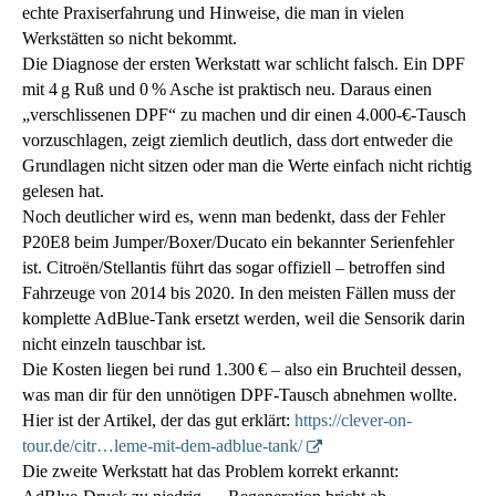
echte Praxiserfahrung und Hinweise, die man in vielen
Werkstätten so nicht bekommt.
Die Diagnose der ersten Werkstatt war schlicht falsch. Ein DPF
mit 4 g Ruß und 0 % Asche ist praktisch neu. Daraus einen
„verschlissenen DPF“ zu machen und dir einen 4.000‑€‑Tausch
vorzuschlagen, zeigt ziemlich deutlich, dass dort entweder die
Grundlagen nicht sitzen oder man die Werte einfach nicht richtig
gelesen hat.
Noch deutlicher wird es, wenn man bedenkt, dass der Fehler
P20E8 beim Jumper/Boxer/Ducato ein bekannter Serienfehler
ist. Citroën/Stellantis führt das sogar offiziell – betroffen sind
Fahrzeuge von 2014 bis 2020. In den meisten Fällen muss der
komplette AdBlue‑Tank ersetzt werden, weil die Sensorik darin
nicht einzeln tauschbar ist.
Die Kosten liegen bei rund 1.300 € – also ein Bruchteil dessen,
was man dir für den unnötigen DPF‑Tausch abnehmen wollte.
Hier ist der Artikel, der das gut erklärt:
https://clever-on-
tour.de/citr…leme-mit-dem-adblue-tank/
Die zweite Werkstatt hat das Problem korrekt erkannt: