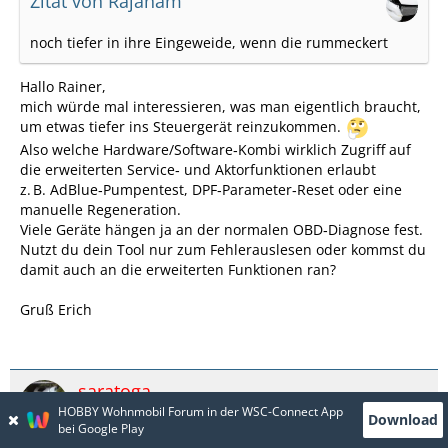
Zitat von Rajaham
noch tiefer in ihre Eingeweide, wenn die rummeckert
Hallo Rainer,
mich würde mal interessieren, was man eigentlich braucht,
um etwas tiefer ins Steuergerät reinzukommen.
Also welche Hardware/Software‑Kombi wirklich Zugriff auf
die erweiterten Service‑ und Aktorfunktionen erlaubt
z. B. AdBlue‑Pumpentest, DPF‑Parameter‑Reset oder eine
manuelle Regeneration.
Viele Geräte hängen ja an der normalen OBD‑Diagnose fest.
Nutzt du dein Tool nur zum Fehlerauslesen oder kommst du
damit auch an die erweiterten Funktionen ran?
Gruß Erich
saratoga
HOBBY Wohnmobil Forum in der WSC-Connect App
Moderator
Download
bei Google Play