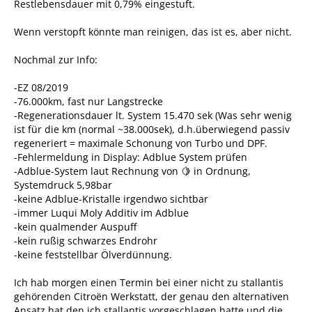
Restlebensdauer mit 0,79% eingestuft.
Wenn verstopft könnte man reinigen, das ist es, aber nicht.
Nochmal zur Info:
-EZ 08/2019
-76.000km, fast nur Langstrecke
-Regenerationsdauer lt. System 15.470 sek (Was sehr wenig
ist für die km (normal ~38.000sek), d.h.überwiegend passiv
regeneriert = maximale Schonung von Turbo und DPF.
-Fehlermeldung in Display: Adblue System prüfen
-Adblue-System laut Rechnung von 🍋 in Ordnung,
Systemdruck 5,98bar
-keine Adblue-Kristalle irgendwo sichtbar
-immer Luqui Moly Additiv im Adblue
-kein qualmender Auspuff
-kein rußig schwarzes Endrohr
-keine feststellbar Ölverdünnung.
Ich hab morgen einen Termin bei einer nicht zu stallantis
gehörenden Citroën Werkstatt, der genau den alternativen
Ansatz hat den ich stallantis vorgeschlagen hatte und die