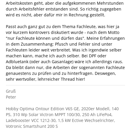
Arbeitskosten geht, aber die aufgekommenen Mehrstunden
durch Arbeitsfehler entstanden sind. So richtig zugegeben
wird es nicht, aber dafür mir in Rechnung gestellt.
Passt auch ganz gut zu dem Thema Fachleute, was hier ja
vor kurzem kontrovers diskutiert wurde - nach dem Motto
"nur Fachleute können und dürfen das". Meine Erfahrungen
in dem Zusammenhang: Pfusch und Fehler sind unter
Fachleuten leider weit verbreitet. Was ich irgendwie selber
machen kann, mache ich auch selber. Bei DPF oder
Adbluetank (oder auch Gasanlage) wäre ich allerdings raus.
Da bleibt dann nur, die Arbeiten der sogenannten Fachleute
genauestens zu prüfen und zu hinterfragen. Deswegen,
sehr wertvoller, lehrreicher Thread hier!
Gruß
Peter
Hobby Optima Ontour Edition V65 GE, 2020er Modell, 140
PS, 310 Wp Solar Victron MPPT 100/30, 250 Ah LiFePo4,
Ladebooster VCC 1212-30, 1,5 kW Ective Wechselrichter,
Votronic Smartshunt 200 S