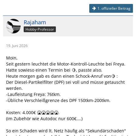
1. offizieller Beitrag
Rajaham
Hobby-Professor
19. Juni 2026
Moin,
Seit gestern leuchtet die Motor-Kontroll-Leuchte bei Freya.
Hatte sowieso einen Termin bei 🍋, passte also.
Heute morgen gab es dann einen Schock-Anruf von🍋 :
Der Diesel-Partikelfilter (DPF) sei voll und müsse getauscht
werden.
-Laufleistung Freya: 76tkm.
-Übliche Verschleißgrenze des DPF 150tkm-200tkm.
Kosten: 4.000€ 🤮🤮🤮🤮🤮.
(im Zubehör wie Autodoc nur 600€....)
So ein Schaden wird lt. Netz häufig als "Sekundärschaden"