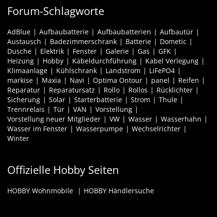
Forum-Schlagworte
AdBlue
Aufbaubatterie
Aufbaubatterien
Aufbautür
Austausch
Badezimmerschrank
Batterie
Dometic
Dusche
Elektrik
Fenster
Galerie
Gas
GFK
Heizung
Hobby
Kabeldurchführung
Kabel Verlegung
Klimaanlage
Kühlschrank
Landstrom
LiFePO4
markise
Maxia
Navi
Optima Ontour
panel
Reifen
Reparatur
Reparatursatz
Rollo
Rollos
Rücklichter
Sicherung
Solar
Starterbatterie
Strom
Thule
Trennrelais
Tür
VAN
Vorstellung
Vorstellung neuer Mitglieder
VW
Wasser
Wasserhahn
Wasser im Fenster
Wasserpumpe
Wechselrichter
Winter
Offizielle Hobby Seiten
HOBBY Wohnmobile
HOBBY Händlersuche