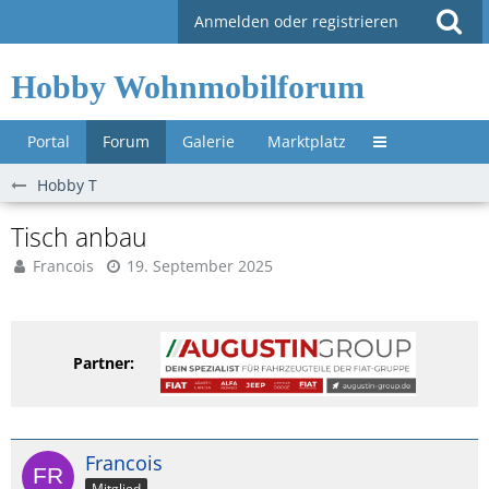
Anmelden oder registrieren
Hobby Wohnmobilforum
Portal
Forum
Galerie
Marktplatz
Untermenü »
Hobby T
Tisch anbau
Francois
19. September 2025
Partner:
Francois
Mitglied