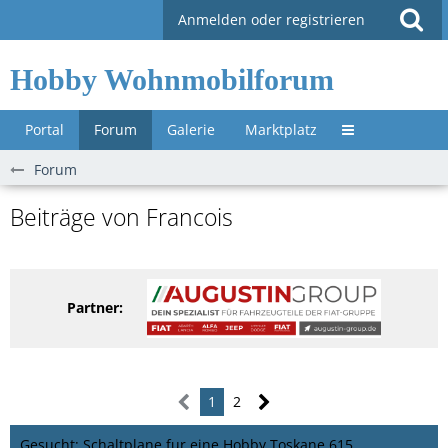
Anmelden oder registrieren
Hobby Wohnmobilforum
Portal
Forum
Galerie
Marktplatz
Untermenü »
Forum
Beiträge von Francois
Partner:
1
2
Gesucht: Schaltplane fur eine Hobby Toskane 615