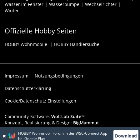
Wasser im Fenster
Wasserpumpe
Wechselrichter
Winter
Offizielle Hobby Seiten
HOBBY Wohnmobile
HOBBY Händlersuche
Impressum
Nutzungsbedingungen
Datenschutzerklärung
Cookie/Datenschutz Einstellungen
Community-Software:
WoltLab Suite™
Konzept, Realisierung & Design:
BigMammut
HOBBY Wohnmobil Forum in der WSC-Connect App
Werbelink: Dieser Werbeplatz ist verfügbar!
Download
bei Google Play