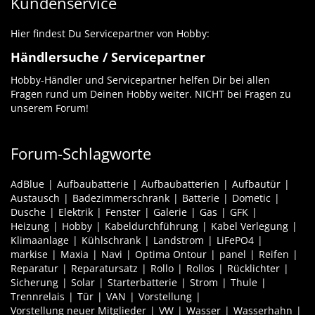
Kundenservice
Hier findest Du Servicepartner von Hobby:
Händlersuche / Servicepartner
Hobby-Händler und Servicepartner helfen Dir bei allen
Fragen rund um Deinen Hobby weiter. NICHT bei Fragen zu
unserem Forum!
Forum-Schlagworte
AdBlue
Aufbaubatterie
Aufbaubatterien
Aufbautür
Austausch
Badezimmerschrank
Batterie
Dometic
Dusche
Elektrik
Fenster
Galerie
Gas
GFK
Heizung
Hobby
Kabeldurchführung
Kabel Verlegung
Klimaanlage
Kühlschrank
Landstrom
LiFePO4
markise
Maxia
Navi
Optima Ontour
panel
Reifen
Reparatur
Reparatursatz
Rollo
Rollos
Rücklichter
Sicherung
Solar
Starterbatterie
Strom
Thule
Trennrelais
Tür
VAN
Vorstellung
Vorstellung neuer Mitglieder
VW
Wasser
Wasserhahn