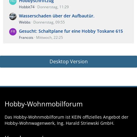
Hobbyschriftzug
Hobbit74
Donnerstag, 11:29
Wasserschaden über der Aufbautür.
Webbs
Donnerstag, 09:55
Gesucht: Schaltplane fur eine Hobby Toskane 615
Francois
Mittwoch, 22:25
Desktop Version
Hobby-Wohnmobilforum
Das Hobby-Wohnmobilforum ist KEIN offizielles Angebot der
Hobby-Wohnwagenwerk, Ing. Harald Striewski GmbH.