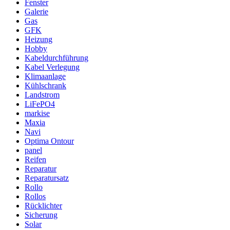
Fenster
Galerie
Gas
GFK
Heizung
Hobby
Kabeldurchführung
Kabel Verlegung
Klimaanlage
Kühlschrank
Landstrom
LiFePO4
markise
Maxia
Navi
Optima Ontour
panel
Reifen
Reparatur
Reparatursatz
Rollo
Rollos
Rücklichter
Sicherung
Solar