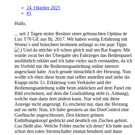
24. Oktober 2025
#1
Hallo,
... seit 2 Tagen stolze Besitzer eines gebrauchten Optima de
Lux T70 GE aus Bj. 2017. Wir haben wenig Erfahrung mit
Womo´s und bräuchten bestimmt anfangs so ein paar Tipps
Und da möchte ich schon gleich mal um Rat fragen: Mir
wurde zwar bei der Übergabe des Fahrzeges das Bedienpanel
ausführlich erklärt und ich habe vieles auch verstanden, da ich
im Vorfeld mir die Bedienungsanleitung online intensiv
angeschaut habe. Auch gerade hinsichtlich der Heizung. Nun
wollte ich eben diese heute mal selber anstellen und siehe da:
Klappt nicht. Lt. Erklärung vom Verkäufer und der
Bedienungsanleitung sollte beim anklicken auf dem Panel ein
Bild erscheinen, auf dem die Gradzahlung steht (s. Anhang)
,
welche man dann dort ändern kann. Nur wird mir diese
Anzeige nicht angezeigt. Es erscheint nur, dass die Heizung
auf on steht. Nun, ich habe geestern an das DuoControl eine
Gasflasche angeschlossen. Den kleinen grünen
Entlüftungsknopf gedrückt und deutlich ein Zischen gehört.
Gas fließt also. Welche Fehler mache ich denn? Ich hatte auch
schon den roten Stromschalter einmal bendient und dann