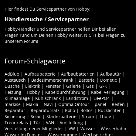
Hier findest Du Servicepartner von Hobby:
Händlersuche / Servicepartner
Hobby-Händler und Servicepartner helfen Dir bei allen
Fragen rund um Deinen Hobby weiter. NICHT bei Fragen zu
unserem Forum!
Forum-Schlagworte
AdBlue
Aufbaubatterie
Aufbaubatterien
Aufbautür
Austausch
Badezimmerschrank
Batterie
Dometic
Dusche
Elektrik
Fenster
Galerie
Gas
GFK
Heizung
Hobby
Kabeldurchführung
Kabel Verlegung
Klimaanlage
Kühlschrank
Landstrom
LiFePO4
markise
Maxia
Navi
Optima Ontour
panel
Reifen
Reparatur
Reparatursatz
Rollo
Rollos
Rücklichter
Sicherung
Solar
Starterbatterie
Strom
Thule
Trennrelais
Tür
VAN
Vorstellung
Vorstellung neuer Mitglieder
VW
Wasser
Wasserhahn
Wasser im Fenster
Wasserpumpe
Wechselrichter