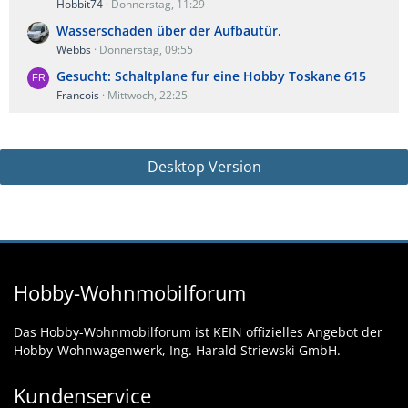
Hobbit74
Donnerstag, 11:29
Wasserschaden über der Aufbautür.
Webbs
Donnerstag, 09:55
Gesucht: Schaltplane fur eine Hobby Toskane 615
Francois
Mittwoch, 22:25
Desktop Version
Hobby-Wohnmobilforum
Das Hobby-Wohnmobilforum ist KEIN offizielles Angebot der
Hobby-Wohnwagenwerk, Ing. Harald Striewski GmbH.
Kundenservice