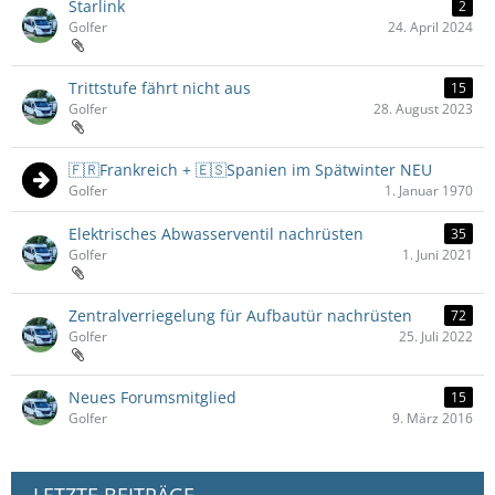
Starlink
2
Golfer
24. April 2024
Trittstufe fährt nicht aus
15
Golfer
28. August 2023
🇫🇷Frankreich + 🇪🇸Spanien im Spätwinter NEU
Golfer
1. Januar 1970
Elektrisches Abwasserventil nachrüsten
35
Golfer
1. Juni 2021
Zentralverriegelung für Aufbautür nachrüsten
72
Golfer
25. Juli 2022
Neues Forumsmitglied
15
Golfer
9. März 2016