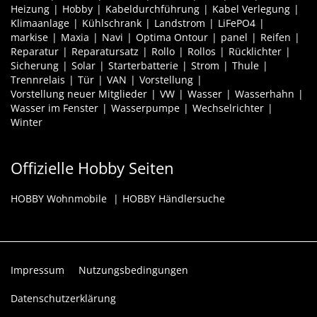
Heizung
Hobby
Kabeldurchführung
Kabel Verlegung
Klimaanlage
Kühlschrank
Landstrom
LiFePO4
markise
Maxia
Navi
Optima Ontour
panel
Reifen
Reparatur
Reparatursatz
Rollo
Rollos
Rücklichter
Sicherung
Solar
Starterbatterie
Strom
Thule
Trennrelais
Tür
VAN
Vorstellung
Vorstellung neuer Mitglieder
VW
Wasser
Wasserhahn
Wasser im Fenster
Wasserpumpe
Wechselrichter
Winter
Offizielle Hobby Seiten
HOBBY Wohnmobile
HOBBY Händlersuche
Impressum
Nutzungsbedingungen
Datenschutzerklärung