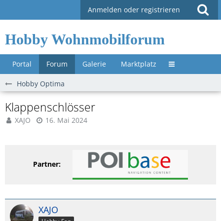
Anmelden oder registrieren
Hobby Wohnmobilforum
Portal
Forum
Galerie
Marktplatz
Untermenü »
Hobby Optima
Klappenschlösser
XAJO
16. Mai 2024
Partner:
XAJO