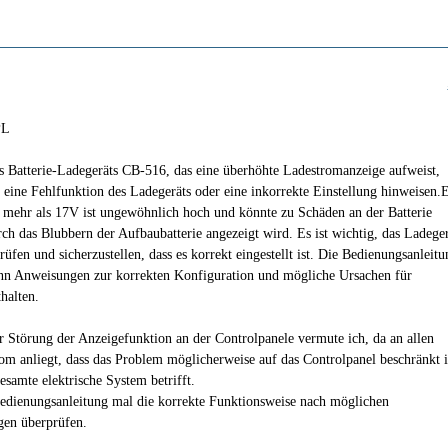
PL
es Batterie-Ladegeräts CB-516, das eine überhöhte Ladestromanzeige aufweist,
f eine Fehlfunktion des Ladegeräts oder eine inkorrekte Einstellung hinweisen.
mehr als 17V ist ungewöhnlich hoch und könnte zu Schäden an der Batterie
rch das Blubbern der Aufbaubatterie angezeigt wird. Es ist wichtig, das Ladege
rüfen und sicherzustellen, dass es korrekt eingestellt ist. Die Bedienungsanleitu
nn Anweisungen zur korrekten Konfiguration und mögliche Ursachen für
halten.
er Störung der Anzeigefunktion an der Controlpanele vermute ich, da an allen
om anliegt, dass das Problem möglicherweise auf das Controlpanel beschränkt i
esamte elektrische System betrifft.
dienungsanleitung mal die korrekte Funktionsweise nach möglichen
gen überprüfen.