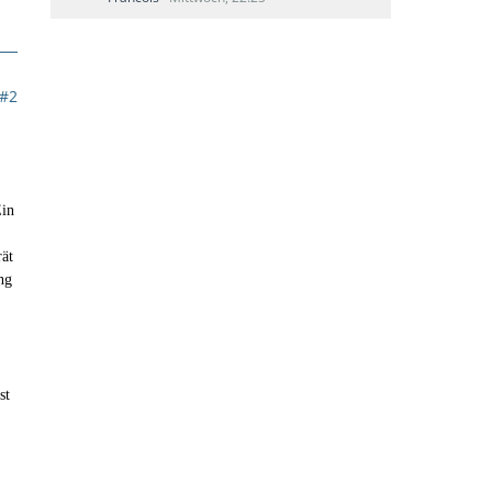
#2
Ein
rät
ng
st