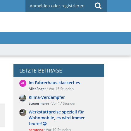
Anmelden oder registrieren
LETZTE BEITRÄGE
Im Fahrerhaus klackert es
AllesRoger
Vor 15 Stunden
Klima-Verdampfer
Steuermann
Vor 17 Stunden
Werkstattpreise speziell für
Wohnmobile, es wird immer
teurer!😡
saratoga
Vor 19 Stunden