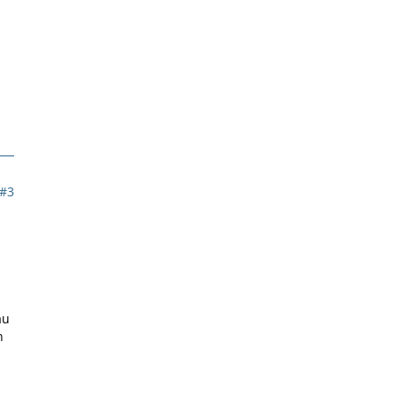
#3
au
n