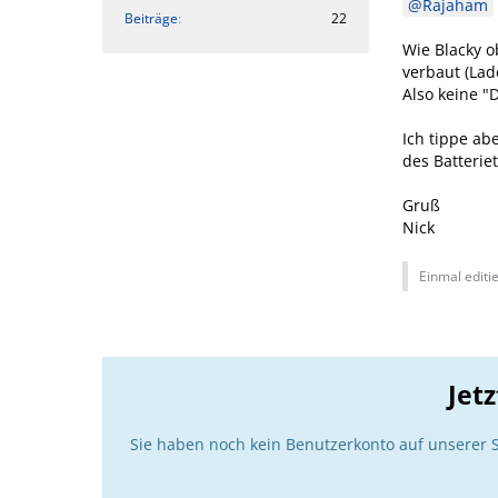
Rajaham
Beiträge
22
Wie Blacky o
verbaut (Lad
Also keine "
Ich tippe ab
des Batterie
Gruß
Nick
Einmal editie
Jet
Sie haben noch kein Benutzerkonto auf unserer 