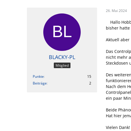
26. Mai 2024
Hallo Hob
bisher hatte
Aktuell aber
Das Controlp
BLACKY-PL
nicht mehr a
Steckdosen 
Mitglied
Des weiteren
Punkte
15
funktioniere
Beiträge
2
Nach dem Her
Controlpanel
ein paar Min
Beide Phäno
Hat hier jem
Vielen Dank!