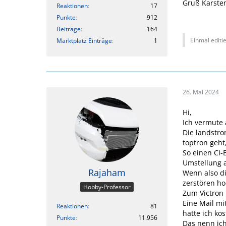
Gruß Karste
Reaktionen
17
Punkte
912
Beiträge
164
Einmal editie
Marktplatz Einträge
1
26. Mai 2024
Hi,
Ich vermute 
Die landstro
toptron geht
So einen CI-
Umstellung a
Rajaham
Wenn also d
zerstören ho
Hobby-Professor
Zum Victron 
Eine Mail mi
Reaktionen
81
hatte ich ko
Punkte
11.956
Das nenn ich