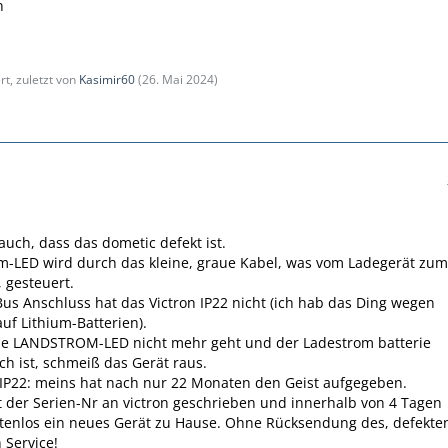
n
rt, zuletzt von
Kasimir60
(
26. Mai 2024
)
auch, dass das dometic defekt ist.
m-LED wird durch das kleine, graue Kabel, was vom Ladegerät zum
, gesteuert.
Bus Anschluss hat das Victron IP22 nicht (ich hab das Ding wegen
uf Lithium-Batterien).
ie LANDSTROM-LED nicht mehr geht und der Ladestrom batterie
ch ist, schmeiß das Gerät raus.
IP22: meins hat nach nur 22 Monaten den Geist aufgegeben.
t der Serien-Nr an victron geschrieben und innerhalb von 4 Tagen
stenlos ein neues Gerät zu Hause. Ohne Rücksendung des, defekte
 Service!