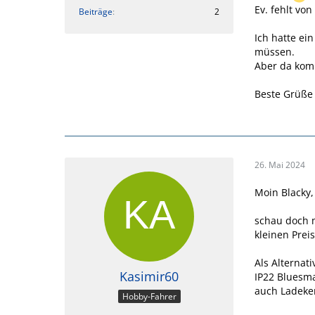
Ev. fehlt vo
Beiträge
2
Ich hatte ei
müssen.
Aber da kom
Beste Grüße 
26. Mai 2024
Moin Blacky,
schau doch m
kleinen Preis
Als Alternat
Kasimir60
IP22 Bluesma
auch Ladeken
Hobby-Fahrer