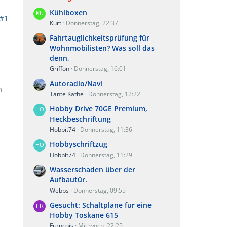
Kühlboxen
#1
Kurt
Donnerstag, 22:37
Fahrtauglichkeitsprüfung für
Wohnmobilisten? Was soll das
denn,
Griffon
Donnerstag, 16:01
Autoradio/Navi
n
Tante Käthe
Donnerstag, 12:22
Hobby Drive 70GE Premium,
Heckbeschriftung
Hobbit74
Donnerstag, 11:36
Hobbyschriftzug
Hobbit74
Donnerstag, 11:29
Wasserschaden über der
Aufbautür.
Webbs
Donnerstag, 09:55
Gesucht: Schaltplane fur eine
Hobby Toskane 615
Francois
Mittwoch, 22:25