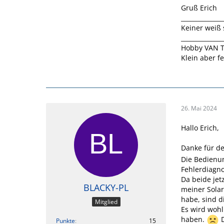
Gruß Erich
______________
Keiner weiß 
______________
Hobby VAN T
Klein aber fe
26. Mai 2024
Hallo Erich,
Danke für de
Die Bedienun
Fehlerdiagnos
Da beide jet
BLACKY-PL
meiner Sola
habe, sind di
Mitglied
Es wird wohl
haben.
D
Punkte
15