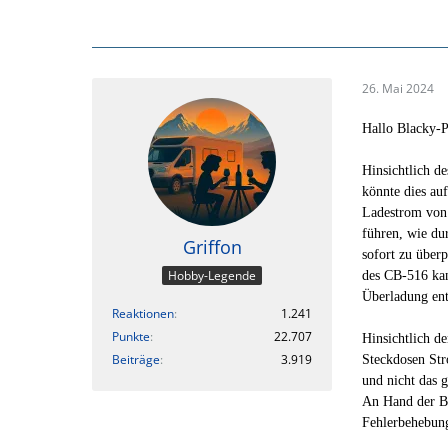
26. Mai 2024
Hallo Blacky-
Hinsichtlich d
könnte dies au
Ladestrom von 
führen, wie du
Griffon
sofort zu überp
Hobby-Legende
des CB-516 ka
Überladung ent
Reaktionen
1.241
Punkte
22.707
Hinsichtlich d
Beiträge
3.919
Steckdosen Str
und nicht das g
An Hand der Be
Fehlerbehebun