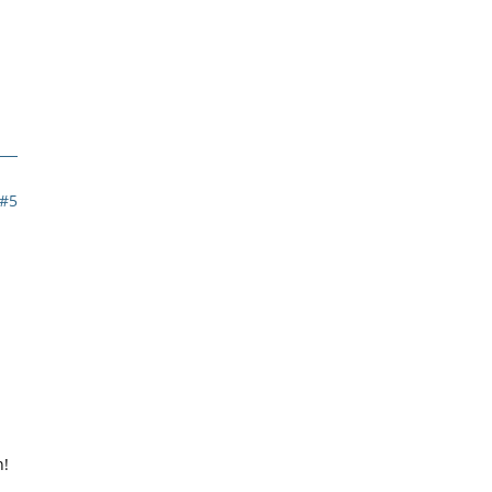
#5
n!