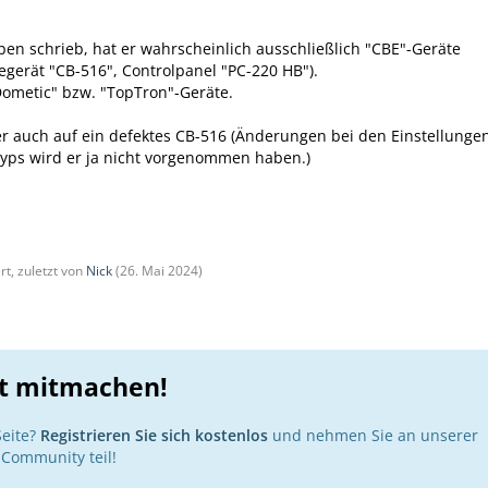
ben schrieb, hat er wahrscheinlich ausschließlich "CBE"-Geräte
egerät "CB-516", Controlpanel "PC-220 HB").
Dometic" bzw. "TopTron"-Geräte.
er auch auf ein defektes CB-516 (Änderungen bei den Einstellunge
typs wird er ja nicht vorgenommen haben.)
rt, zuletzt von
Nick
(
26. Mai 2024
)
zt mitmachen!
Seite?
Registrieren Sie sich kostenlos
und nehmen Sie an unserer
Community teil!