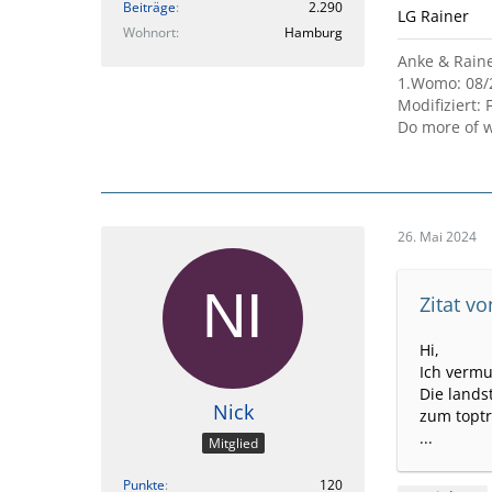
Beiträge
2.290
LG Rainer
Wohnort
Hamburg
Anke & Rain
1.Womo: 08/
Modifiziert: F
Do more of w
26. Mai 2024
Zitat v
Hi,
Ich vermu
Die lands
Nick
zum toptr
...
Mitglied
Punkte
120