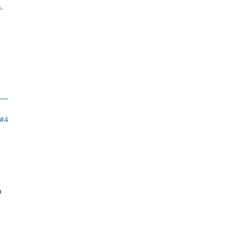
.
#4
n