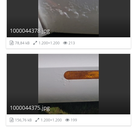
1000044378.jpg
78,84 kB
1.200×1.200
213
1000044375.jpg
156,76 kB
1.200×1.200
199