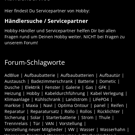
Hier findest Du Servicepartner von Hobby:
Händlersuche / Servicepartner
Hobby-Händler und Servicepartner helfen Dir bei allen
Fragen rund um Deinen Hobby weiter. NICHT bei Fragen zu
unserem Forum!
Forum-Schlagworte
AdBlue
Aufbaubatterie
Aufbaubatterien
Aufbautür
Austausch
Badezimmerschrank
Batterie
Dometic
Dusche
Elektrik
Fenster
Galerie
Gas
GFK
Heizung
Hobby
Kabeldurchführung
Kabel Verlegung
Klimaanlage
Kühlschrank
Landstrom
LiFePO4
markise
Maxia
Navi
Optima Ontour
panel
Reifen
Reparatur
Reparatursatz
Rollo
Rollos
Rücklichter
Sicherung
Solar
Starterbatterie
Strom
Thule
Trennrelais
Tür
VAN
Vorstellung
Vorstellung neuer Mitglieder
VW
Wasser
Wasserhahn