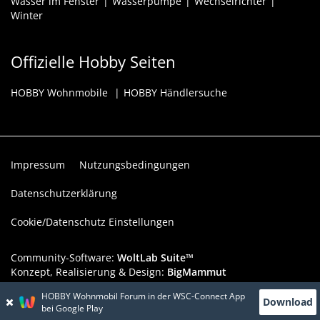
Wasser im Fenster
Wasserpumpe
Wechselrichter
Winter
Offizielle Hobby Seiten
HOBBY Wohnmobile
HOBBY Händlersuche
Impressum
Nutzungsbedingungen
Datenschutzerklärung
Cookie/Datenschutz Einstellungen
Community-Software:
WoltLab Suite™
Konzept, Realisierung & Design:
BigMammut
HOBBY Wohnmobil Forum in der WSC-Connect App
Werbelink: Dieser Werbeplatz ist verfügbar!
Download
bei Google Play