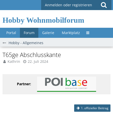
Anmelden oder registrieren
Hobby Wohnmobilforum
Portal
Forum
Galerie
Marktplatz
Untermenü »
Hobby - Allgemeines
T65ge Abschlusskante
Kathrin
22. Juli 2024
Partner:
1. offizieller Beitrag