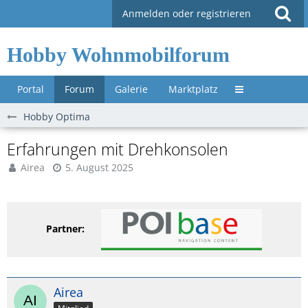
Anmelden oder registrieren
Hobby Wohnmobilforum
Portal
Forum
Galerie
Marktplatz
Untermenü »
Hobby Optima
Erfahrungen mit Drehkonsolen
Airea
5. August 2025
Partner:
Airea