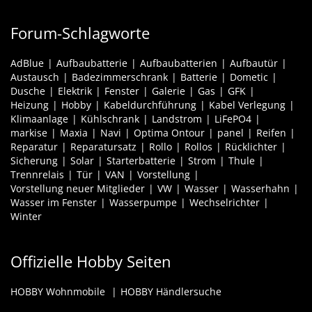
Forum-Schlagworte
AdBlue
Aufbaubatterie
Aufbaubatterien
Aufbautür
Austausch
Badezimmerschrank
Batterie
Dometic
Dusche
Elektrik
Fenster
Galerie
Gas
GFK
Heizung
Hobby
Kabeldurchführung
Kabel Verlegung
Klimaanlage
Kühlschrank
Landstrom
LiFePO4
markise
Maxia
Navi
Optima Ontour
panel
Reifen
Reparatur
Reparatursatz
Rollo
Rollos
Rücklichter
Sicherung
Solar
Starterbatterie
Strom
Thule
Trennrelais
Tür
VAN
Vorstellung
Vorstellung neuer Mitglieder
VW
Wasser
Wasserhahn
Wasser im Fenster
Wasserpumpe
Wechselrichter
Winter
Offizielle Hobby Seiten
HOBBY Wohnmobile
HOBBY Händlersuche