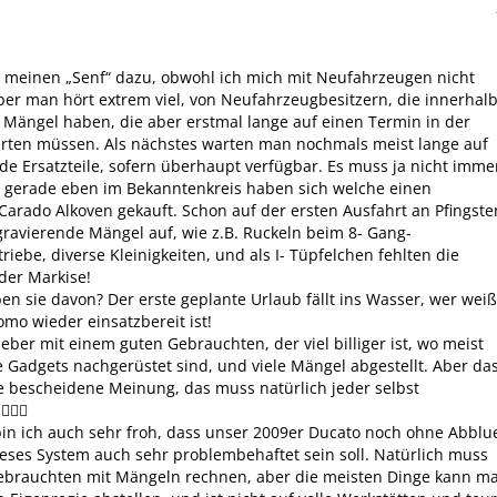
 meinen „Senf“ dazu, obwohl ich mich mit Neufahrzeugen nicht
er man hört extrem viel, von Neufahrzeugbesitzern, die innerhal
 Mängel haben, die aber erstmal lange auf einen Termin in der
arten müssen. Als nächstes warten man nochmals meist lange auf
e Ersatzteile, sofern überhaupt verfügbar. Es muss ja nicht imme
r gerade eben im Bekanntenkreis haben sich welche einen
arado Alkoven gekauft. Schon auf der ersten Ausfahrt an Pfingste
!) gravierende Mängel auf, wie z.B. Ruckeln beim 8- Gang-
riebe, diverse Kleinigkeiten, und als I- Tüpfelchen fehlten die
der Markise!
n sie davon? Der erste geplante Urlaub fällt ins Wasser, wer weiß
o wieder einsatzbereit ist!
ieber mit einem guten Gebrauchten, der viel billiger ist, wo meist
e Gadgets nachgerüstet sind, und viele Mängel abgestellt. Aber da
e bescheidene Meinung, das muss natürlich jeder selbst
🏼‍♂️
in ich auch sehr froh, dass unser 2009er Ducato noch ohne Abblu
dieses System auch sehr problembehaftet sein soll. Natürlich muss
brauchten mit Mängeln rechnen, aber die meisten Dinge kann m