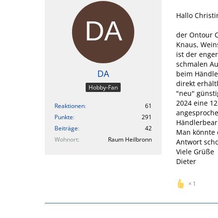
Hallo Christi
der Ontour C
Knaus, Weins
ist der enge
schmalen Auf
DA
beim Händler
direkt erhäl
Hobby-Fan
"neu" günst
2024 eine 12
Reaktionen
61
angesproche
Punkte
291
Händlerbearb
Beiträge
42
Man könnte d
Wohnort
Raum Heilbronn
Antwort sch
Viele Grüße
Dieter
1