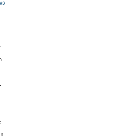
#3
b
r
n
,
s
e
an