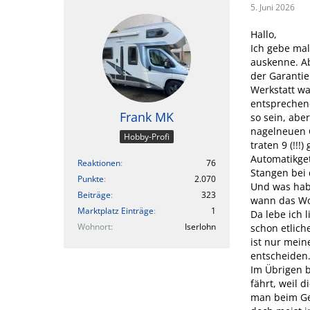
5. Juni 2026
Hallo,
Ich gebe mal
auskenne. Ab
der Garantie
Werkstatt w
entsprechend
Frank MK
so sein, abe
nagelneuen C
Hobby-Profi
traten 9 (!!
Automatikget
Reaktionen
76
Stangen bei 
Punkte
2.070
Und was habe
Beiträge
323
wann das Wom
Marktplatz Einträge
1
Da lebe ich l
Wohnort
Iserlohn
schon etlich
ist nur mein
entscheiden.🤷
Im Übrigen b
fährt, weil 
man beim Ge