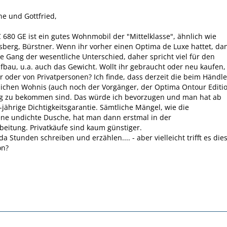
ne und Gottfried,
 680 GE ist ein gutes Wohnmobil der "Mittelklasse", ähnlich wie
berg, Bürstner. Wenn ihr vorher einen Optima de Luxe hattet, da
re Gang der wesentliche Unterschied, daher spricht viel für den
bau, u.a. auch das Gewicht. Wollt ihr gebraucht oder neu kaufen,
 oder von Privatpersonen? Ich finde, dass derzeit die beim Händle
tlichen Wohnis (auch noch der Vorgänger, der Optima Ontour Editi
ig zu bekommen sind. Das würde ich bevorzugen und man hat ab
-jährige Dichtigkeitsgarantie. Sämtliche Mängel, wie die
ne undichte Dusche, hat man dann erstmal in der
eitung. Privatkäufe sind kaum günstiger.
a Stunden schreiben und erzählen.... - aber vielleicht trifft es die
on?