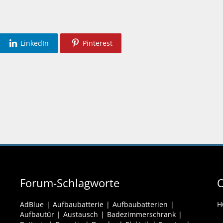
LinkedIn
Pinterest
Forum-Schlagworte
O
AdBlue
Aufbaubatterie
Aufbaubatterien
H
Aufbautür
Austausch
Badezimmerschrank