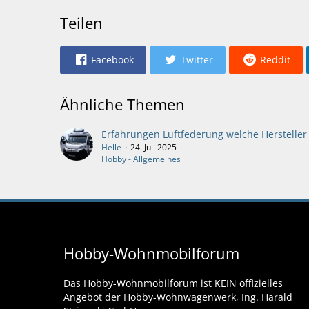
Teilen
Facebook
Twitter
Reddit
Ähnliche Themen
Erfahrungen Luftfederung welche Hersteller
Helle
24. Juli 2025
Hobby - Allgemeines
Hobby-Wohnmobilforum
Das Hobby-Wohnmobilforum ist KEIN offizielles
Angebot der Hobby-Wohnwagenwerk, Ing. Harald