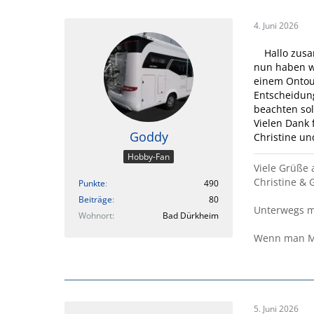
4. Juni 2026
Hallo zus
nun haben w
einem Ontour
Entscheidung
beachten sol
Vielen Dank 
Goddy
Christine un
Hobby-Fan
Viele Grüße 
Christine & 
Punkte
490
Beiträge
80
Unterwegs m
Wohnort
Bad Dürkheim
Wenn man Mor
5. Juni 2026