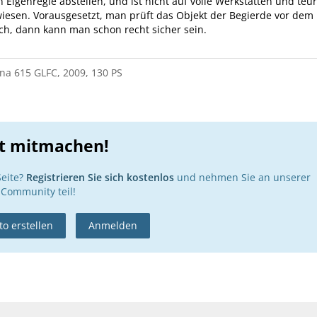
n Eigenregie abstellen, und ist nicht auf volle Werkstätten und teu
iesen. Vorausgesetzt, man prüft das Objekt der Begierde vor dem
ch, dann kann man schon recht sicher sein.
na 615 GLFC, 2009, 130 PS
zt mitmachen!
Seite?
Registrieren Sie sich kostenlos
und nehmen Sie an unserer
Community teil!
o erstellen
Anmelden