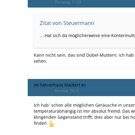
Opacharly
Dienstag, 11:23
Zitat von Steuermann
... Hat sich da möglicherweise eine Kontermutte
Kann nicht sein, das sind Dübel-Muttern; ich hab d
sehen.
Im Fahrerhaus klackert es
Opacharly
Montag, 20:15
Ich hab´ schon alle möglichen Geräusche in unse
temperaturabhängig ist mir absolut fremd. Das w
klingenden Gegenstand trifft; dies aber nur bei
finden