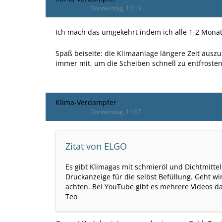
Opacharly
Donnerstag, 12:13
Ich mach das umgekehrt indem ich alle 1-2 Monat
Spaß beiseite: die Klimaanlage längere Zeit auszus
immer mit, um die Scheiben schnell zu entfrosten
Klima-Verdampfer
Opacharly
Donnerstag, 11:57
Zitat von ELGO
Es gibt Klimagas mit schmieröl und Dichtmitte
Druckanzeige für die selbst Befüllung. Geht wi
achten. Bei YouTube gibt es mehrere Videos daz
Teo