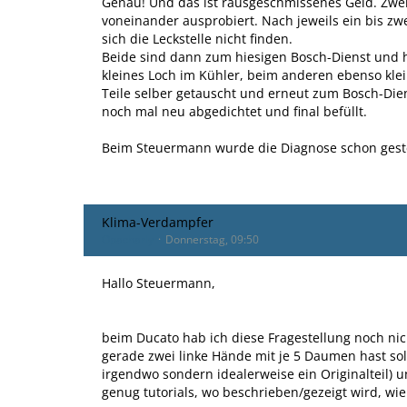
Genau! Und das ist rausgeschmissenes Geld. Zw
voneinander ausprobiert. Nach jeweils ein bis zw
sich die Leckstelle nicht finden.
Beide sind dann zum hiesigen Bosch-Dienst und h
kleines Loch im Kühler, beim anderen ebenso kle
Teile selber getauscht und erneut zum Bosch-Die
noch mal neu abgedichtet und final befüllt.
Beim Steuermann wurde die Diagnose schon geste
Klima-Verdampfer
Opacharly
Donnerstag, 09:50
Hallo Steuermann,
beim Ducato hab ich diese Fragestellung noch ni
gerade zwei linke Hände mit je 5 Daumen hast so
irgendwo sondern idealerweise ein Originalteil) u
genug tutorials, wo beschrieben/gezeigt wird, wie