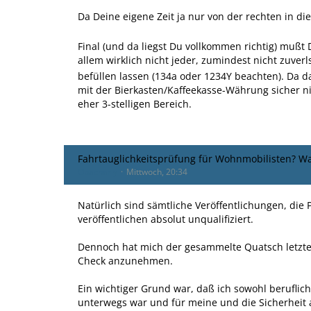
Da Deine eigene Zeit ja nur von der rechten in di
Final (und da liegst Du vollkommen richtig) mußt 
allem wirklich nicht jeder, zumindest nicht zuverl
befüllen lassen (134a oder 1234Y beachten). Da d
mit der Bierkasten/Kaffeekasse-Währung sicher n
eher 3-stelligen Bereich.
Fahrtauglichkeitsprüfung für Wohnmobilisten? Wa
Opacharly
Mittwoch, 20:34
Natürlich sind sämtliche Veröffentlichungen, die
veröffentlichen absolut unqualifiziert.
Dennoch hat mich der gesammelte Quatsch letzte
Check anzunehmen.
Ein wichtiger Grund war, daß ich sowohl beruflic
unterwegs war und für meine und die Sicherheit