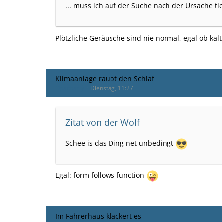
... muss ich auf der Suche nach der Ursache tie
Plötzliche Geräusche sind nie normal, egal ob ka
Klimaanlage raubt den Schlaf
Opacharly
Dienstag, 11:27
Zitat von der Wolf
Schee is das Ding net unbedingt
Egal: form follows function
Im Fahrerhaus klackert es