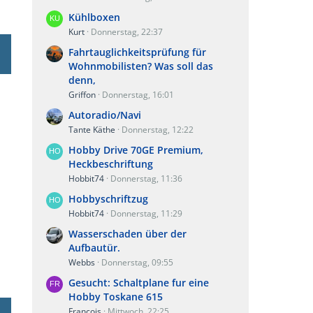
Kühlboxen
Kurt
Donnerstag, 22:37
Fahrtauglichkeitsprüfung für
Wohnmobilisten? Was soll das
denn,
Griffon
Donnerstag, 16:01
Autoradio/Navi
Tante Käthe
Donnerstag, 12:22
Hobby Drive 70GE Premium,
Heckbeschriftung
Hobbit74
Donnerstag, 11:36
Hobbyschriftzug
Hobbit74
Donnerstag, 11:29
Wasserschaden über der
Aufbautür.
Webbs
Donnerstag, 09:55
Gesucht: Schaltplane fur eine
Hobby Toskane 615
Francois
Mittwoch, 22:25