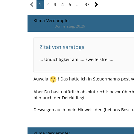
1
2
3
4
5
…
37
Klima-Verdampfer
Opacharly
Donnerstag, 20:29
Zitat von saratoga
... Undichtigkeit am .... zweifelsfrei ...
Auweia
! Das hatte ich in Steuermanns post 
Aber Du hast natürlich absolut recht: bevor über
hier auch der Defekt liegt.
Deswegen auch mein Hinweis den (bei uns Bosch
Klima-Verdampfer