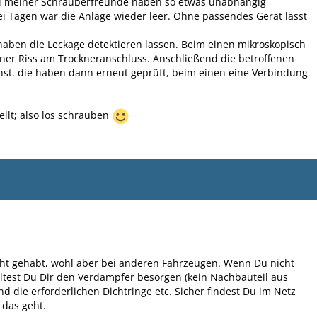
ei meiner Schrauberfreunde haben so etwas unabhängig
ei Tagen war die Anlage wieder leer. Ohne passendes Gerät lässt
aben die Leckage detektieren lassen. Beim einen mikroskopisch
iner Riss am Trockneranschluss. Anschließend die betroffenen
nst. die haben dann erneut geprüft, beim einen eine Verbindung
llt; also los schrauben
cht gehabt, wohl aber bei anderen Fahrzeugen. Wenn Du nicht
lltest Du Dir den Verdampfer besorgen (kein Nachbauteil aus
nd die erforderlichen Dichtringe etc. Sicher findest Du im Netz
 das geht.