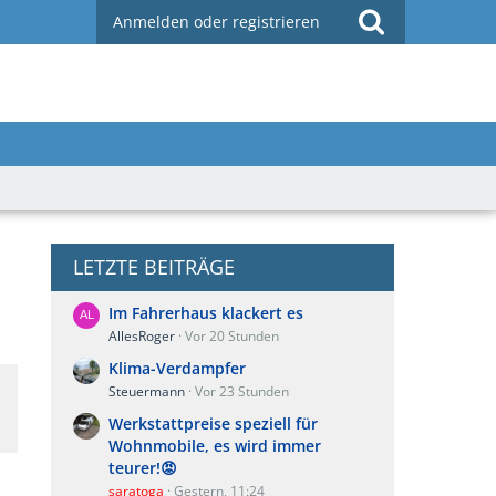
Anmelden oder registrieren
LETZTE BEITRÄGE
Im Fahrerhaus klackert es
AllesRoger
Vor 20 Stunden
Klima-Verdampfer
Steuermann
Vor 23 Stunden
Werkstattpreise speziell für
Wohnmobile, es wird immer
teurer!😡
saratoga
Gestern, 11:24