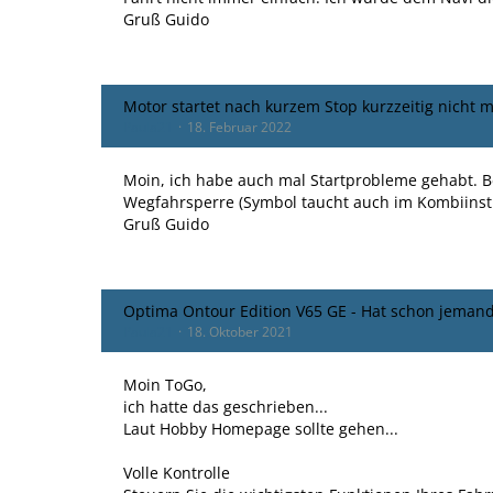
Gruß Guido
Motor startet nach kurzem Stop kurzzeitig nicht 
Paula21
18. Februar 2022
Moin, ich habe auch mal Startprobleme gehabt. B
Wegfahrsperre (Symbol taucht auch im Kombiinstr
Gruß Guido
Optima Ontour Edition V65 GE - Hat schon jeman
Paula21
18. Oktober 2021
Moin ToGo,
ich hatte das geschrieben...
Laut Hobby Homepage sollte gehen...
Volle Kontrolle