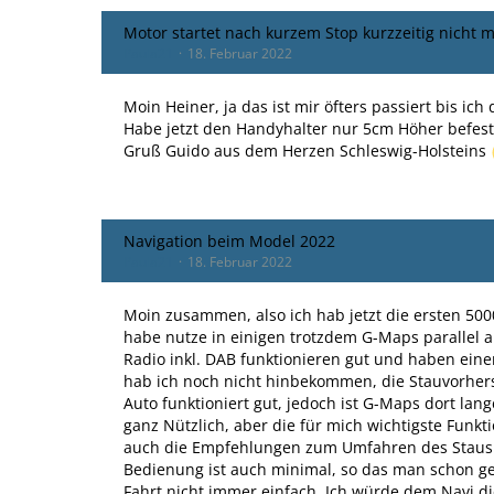
Motor startet nach kurzem Stop kurzzeitig nicht 
Paula21
18. Februar 2022
Moin Heiner, ja das ist mir öfters passiert bis ic
Habe jetzt den Handyhalter nur 5cm Höher befest
Gruß Guido aus dem Herzen Schleswig-Holsteins
Navigation beim Model 2022
Paula21
18. Februar 2022
Moin zusammen, also ich hab jetzt die ersten 50
habe nutze in einigen trotzdem G-Maps parallel 
Radio inkl. DAB funktionieren gut und haben ein
hab ich noch nicht hinbekommen, die Stauvorhers
Auto funktioniert gut, jedoch ist G-Maps dort lan
ganz Nützlich, aber die für mich wichtigste Funkt
auch die Empfehlungen zum Umfahren des Staus m
Bedienung ist auch minimal, so das man schon g
Fahrt nicht immer einfach. Ich würde dem Navi di