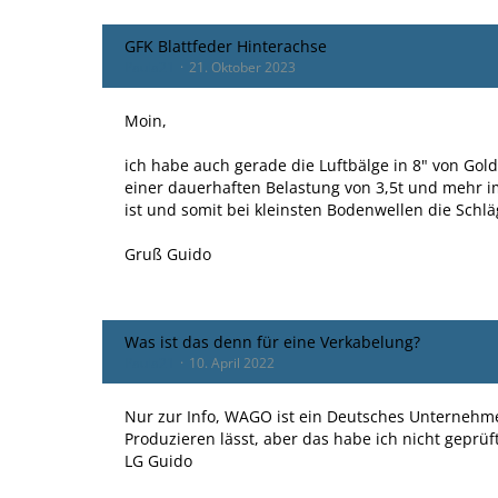
GFK Blattfeder Hinterachse
Paula21
21. Oktober 2023
Moin,
ich habe auch gerade die Luftbälge in 8" von Golds
einer dauerhaften Belastung von 3,5t und mehr i
ist und somit bei kleinsten Bodenwellen die Schläg
Gruß Guido
Was ist das denn für eine Verkabelung?
Paula21
10. April 2022
Nur zur Info, WAGO ist ein Deutsches Unternehme
Produzieren lässt, aber das habe ich nicht geprüft
LG Guido