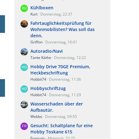
Kühlboxen
Kurt
Donnerstag, 22:37
Fahrtauglichkeitsprüfung für
Wohnmobilisten? Was soll das
denn,
Griffon
Donnerstag, 16:01
Autoradio/Navi
Tante Käthe
Donnerstag, 12:22
Hobby Drive 70GE Premium,
Heckbeschriftung
Hobbit74
Donnerstag, 11:36
Hobbyschriftzug
Hobbit74
Donnerstag, 11:29
Wasserschaden über der
Aufbautür.
Webbs
Donnerstag, 09:55
Gesucht: Schaltplane fur eine
Hobby Toskane 615
Francois
Mittwoch, 22:25