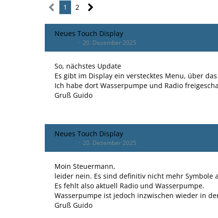
1
2
Neues Touch Display
Paula21
20. Dezember 2025
So, nächstes Update
Es gibt im Display ein verstecktes Menu, über da
Ich habe dort Wasserpumpe und Radio freigeschalt
Gruß Guido
Neues Touch Display
Paula21
20. Dezember 2025
Moin Steuermann,
leider nein. Es sind definitiv nicht mehr Symbole
Es fehlt also aktuell Radio und Wasserpumpe.
Wasserpumpe ist jedoch inzwischen wieder in der 
Gruß Guido