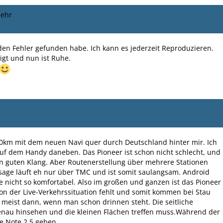
mehr
h den Fehler gefunden habe. Ich kann es jederzeit Reproduzieren.
igt und nun ist Ruhe.
00km mit dem neuen Navi quer durch Deutschland hinter mir. Ich
auf dem Handy daneben. Das Pioneer ist schon nicht schlecht, und
en guten Klang. Aber Routenerstellung über mehrere Stationen
age läuft eh nur über TMC und ist somit saulangsam. Android
ge nicht so komfortabel. Also im großen und ganzen ist das Pioneer
ion der Live-Verkehrssituation fehlt und somit kommen bei Stau
eist dann, wenn man schon drinnen steht. Die seitliche
enau hinsehen und die kleinen Flächen treffen muss.Während der
e Note 2,5 geben.