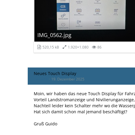
IMG_0562.jpg
520,15 kB
1.920×1.080
86
Neues Touch Display
Paula21
19. Dezember 2025
Moin, wir haben das neue Touch Display für Fahr
Vorteil Landstromanzeige und Nivilierunganzeige,
Nachteil leider kein Schalter mehr wo die Wass
Hat sich damit schon mal jemand beschäftigt?
Gruß Guido