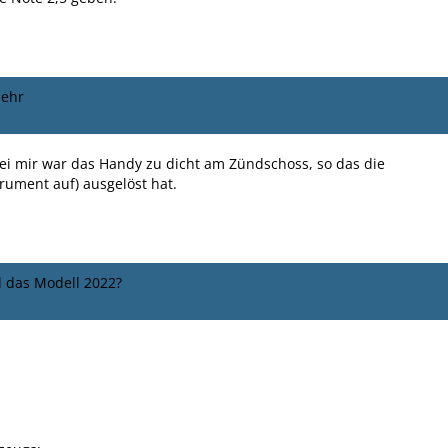
mehr
ei mir war das Handy zu dicht am Zündschoss, so das die
ument auf) ausgelöst hat.
d das Modell 2022?