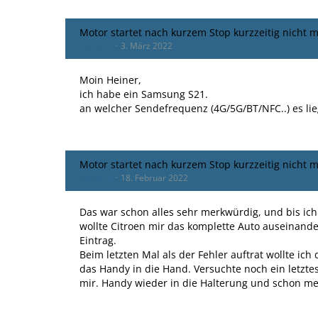
Motor startet nach kurzem Stop kurzzeitig nicht 
Paula21
3. März 2022
Moin Heiner,
ich habe ein Samsung S21.
an welcher Sendefrequenz (4G/5G/BT/NFC..) es lieg
Motor startet nach kurzem Stop kurzzeitig nicht 
Paula21
18. Februar 2022
Das war schon alles sehr merkwürdig, und bis ich
wollte Citroen mir das komplette Auto auseinande
Eintrag.
Beim letzten Mal als der Fehler auftrat wollte ic
das Handy in die Hand. Versuchte noch ein letzte
mir. Handy wieder in die Halterung und schon me