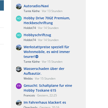
Autoradio/Navi
Tante Käthe
Vor 13 Stunden
Hobby Drive 70GE Premium,
Heckbeschriftung
Hobbit74
Vor 14 Stunden
Hobbyschriftzug
Hobbit74
Vor 14 Stunden
Werkstattpreise speziell für
Wohnmobile, es wird immer
teurer!😡
Tante Käthe
Vor 15 Stunden
Wasserschaden über der
Aufbautür.
Webbs
Vor 15 Stunden
Gesucht: Schaltplane fur eine
Hobby Toskane 615
Francois
Gestern, 22:25
Im Fahrerhaus klackert es
Opacharly
Gestern, 20:16