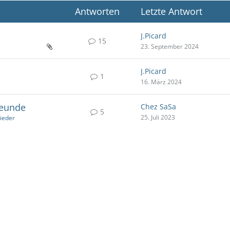
Antworten
Letzte Antwort
J.Picard
15
23. September 2024
J.Picard
1
16. März 2024
reunde
Chez SaSa
5
25. Juli 2023
lieder