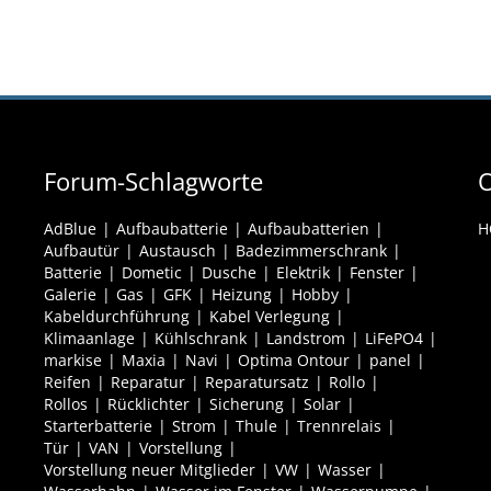
Forum-Schlagworte
O
AdBlue
Aufbaubatterie
Aufbaubatterien
H
Aufbautür
Austausch
Badezimmerschrank
Batterie
Dometic
Dusche
Elektrik
Fenster
Galerie
Gas
GFK
Heizung
Hobby
Kabeldurchführung
Kabel Verlegung
Klimaanlage
Kühlschrank
Landstrom
LiFePO4
markise
Maxia
Navi
Optima Ontour
panel
Reifen
Reparatur
Reparatursatz
Rollo
Rollos
Rücklichter
Sicherung
Solar
Starterbatterie
Strom
Thule
Trennrelais
Tür
VAN
Vorstellung
Vorstellung neuer Mitglieder
VW
Wasser