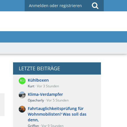
Anmelden oder registrieren
LETZTE BEITRÄGE
Kühlboxen
Kurt
Vor 3 Stunden
Klima-Verdampfer
Opacharly
Vor 5 Stunden
Fahrtauglichkeitsprüfung für
Wohnmobilisten? Was soll das
denn,
Griffon
Vor 9 Stunden