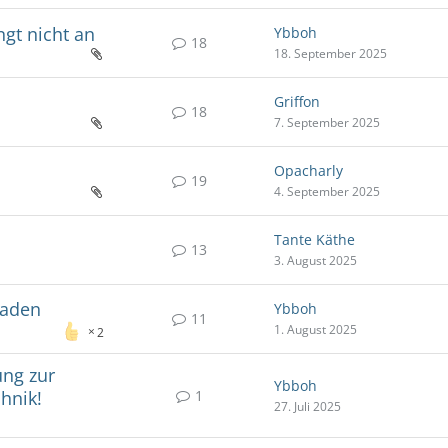
ngt nicht an
Ybboh
18
18. September 2025
Griffon
18
7. September 2025
Opacharly
19
4. September 2025
Tante Käthe
13
3. August 2025
haden
Ybboh
11
1. August 2025
2
ng zur
Ybboh
1
hnik!
27. Juli 2025