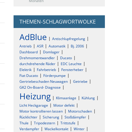
Monaten
THEMEN-SCHLAGWORTWOLKE
AdBlue
Antischlupfregelung
Antrieb
ASR
Automatik
Bj. 2006
Dashboard
Domlager
Drehmomentwandler
Ducato
durchdrehende Räder
EDC Leuchte
Elektrik
Fahrbetrieb
Fensterheber
Fiat Ducato
Förderpumpe
Gertriebeschaden Neuwagen
Getriebe
GK2 On-Board- Diagnose
Heizung
Klimaanlage
Kühlung
Licht Heckgarage
Motor defekt
Motor kontrollieren lassen
Motorschaden
Rücklichter
Sicherung
Stoßdämpfer
Thule
Tripodestern
Trittstufe
Verdampfer
Wackelkontakt
Winter