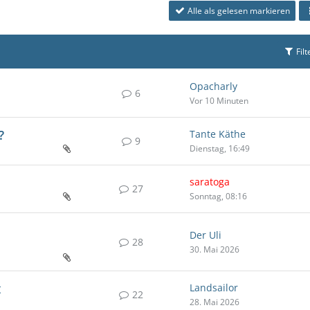
Alle als gelesen markieren
Filt
Opacharly
6
Vor 10 Minuten
?
Tante Käthe
9
Dienstag, 16:49
saratoga
27
Sonntag, 08:16
Der Uli
28
30. Mai 2026
t
Landsailor
22
28. Mai 2026