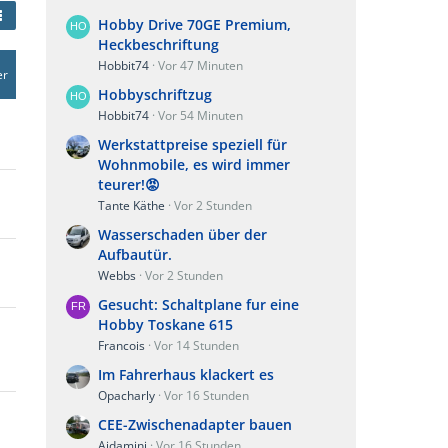
Hobby Drive 70GE Premium,
Heckbeschriftung
Hobbit74
Vor 47 Minuten
er
Hobbyschriftzug
Hobbit74
Vor 54 Minuten
Werkstattpreise speziell für
Wohnmobile, es wird immer
teurer!😡
Tante Käthe
Vor 2 Stunden
Wasserschaden über der
Aufbautür.
Webbs
Vor 2 Stunden
Gesucht: Schaltplane fur eine
Hobby Toskane 615
Francois
Vor 14 Stunden
Im Fahrerhaus klackert es
Opacharly
Vor 16 Stunden
CEE-Zwischenadapter bauen
Aidamini
Vor 16 Stunden