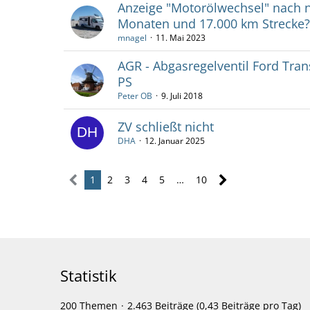
Anzeige "Motorölwechsel" nach 
Monaten und 17.000 km Strecke?
mnagel
11. Mai 2023
AGR - Abgasregelventil Ford Tran
PS
Peter OB
9. Juli 2018
ZV schließt nicht
DHA
12. Januar 2025
1
2
3
4
5
…
10
Statistik
200 Themen
2.463 Beiträge (0,43 Beiträge pro Tag)