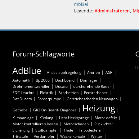
mbkiel
Legende
Administratoren
Mi
Forum-Schlagworte
O
H
AdBlue
Antischlupfregelung
Antrieb
ASR
Automatik
Bj. 2006
Dashboard
Domlager
Drehmomentwandler
Ducato
durchdrehende Räder
EDC Leuchte
Elektrik
Fahrbetrieb
Fensterheber
Fiat Ducato
Förderpumpe
Gertriebeschaden Neuwagen
Heizung
Getriebe
GK2 On-Board- Diagnose
Klimaanlage
Kühlung
Licht Heckgarage
Motor defekt
Motor kontrollieren lassen
Motorschaden
Rücklichter
Sicherung
Stoßdämpfer
Thule
Tripodestern
Trittstufe
Verdampfer
Wackelkontakt
Winter