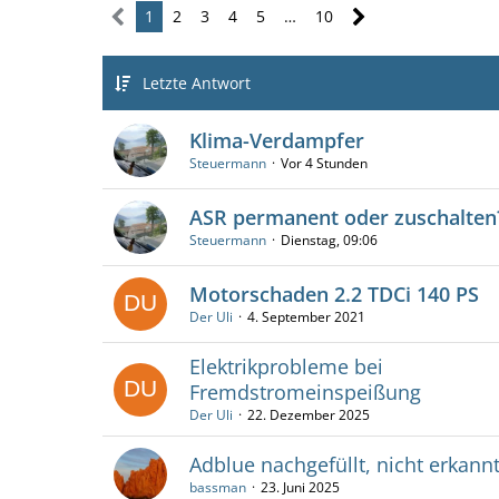
1
2
3
4
5
…
10
Letzte Antwort
Klima-Verdampfer
Steuermann
Vor 4 Stunden
ASR permanent oder zuschalten
Steuermann
Dienstag, 09:06
Motorschaden 2.2 TDCi 140 PS
Der Uli
4. September 2021
Elektrikprobleme bei
Fremdstromeinspeißung
Der Uli
22. Dezember 2025
Adblue nachgefüllt, nicht erkann
bassman
23. Juni 2025