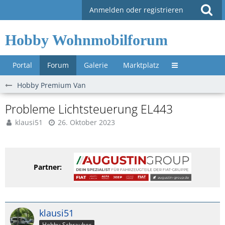
Anmelden oder registrieren
Hobby Wohnmobilforum
Portal
Forum
Galerie
Marktplatz
Untermenü »
Hobby Premium Van
Probleme Lichtsteuerung EL443
klausi51
26. Oktober 2023
Partner:
klausi51
Hobby-Schrauber