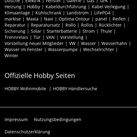
Dusche
Elektrik
Fenster
Galerie
Gas
GFK
Heizung
Hobby
Kabeldurchführung
Kabel Verlegung
Klimaanlage
Kühlschrank
Landstrom
LiFePO4
markise
Maxia
Navi
Optima Ontour
panel
Reifen
Reparatur
Reparatursatz
Rollo
Rollos
Rücklichter
Sicherung
Solar
Starterbatterie
Strom
Thule
Trennrelais
Tür
VAN
Vorstellung
Vorstellung neuer Mitglieder
VW
Wasser
Wasserhahn
Wasser im Fenster
Wasserpumpe
Wechselrichter
Winter
Offizielle Hobby Seiten
HOBBY Wohnmobile
HOBBY Händlersuche
Impressum
Nutzungsbedingungen
Datenschutzerklärung