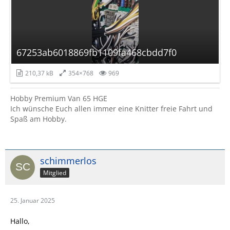
67253ab6018869fb1109fa468cbdd7f0
210,37 kB
354×768
969
Hobby Premium Van 65 HGE
Ich wünsche Euch allen immer eine Knitter freie Fahrt und
Spaß am Hobby.
schimmerlos
Mitglied
25. Januar 2025
Hallo,