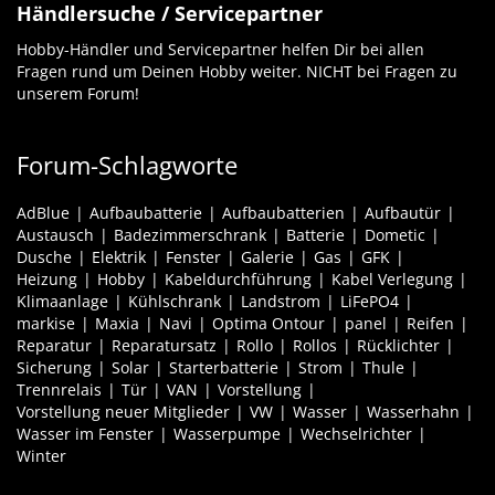
Händlersuche / Servicepartner
Hobby-Händler und Servicepartner helfen Dir bei allen
Fragen rund um Deinen Hobby weiter. NICHT bei Fragen zu
unserem Forum!
Forum-Schlagworte
AdBlue
Aufbaubatterie
Aufbaubatterien
Aufbautür
Austausch
Badezimmerschrank
Batterie
Dometic
Dusche
Elektrik
Fenster
Galerie
Gas
GFK
Heizung
Hobby
Kabeldurchführung
Kabel Verlegung
Klimaanlage
Kühlschrank
Landstrom
LiFePO4
markise
Maxia
Navi
Optima Ontour
panel
Reifen
Reparatur
Reparatursatz
Rollo
Rollos
Rücklichter
Sicherung
Solar
Starterbatterie
Strom
Thule
Trennrelais
Tür
VAN
Vorstellung
Vorstellung neuer Mitglieder
VW
Wasser
Wasserhahn
Wasser im Fenster
Wasserpumpe
Wechselrichter
Winter