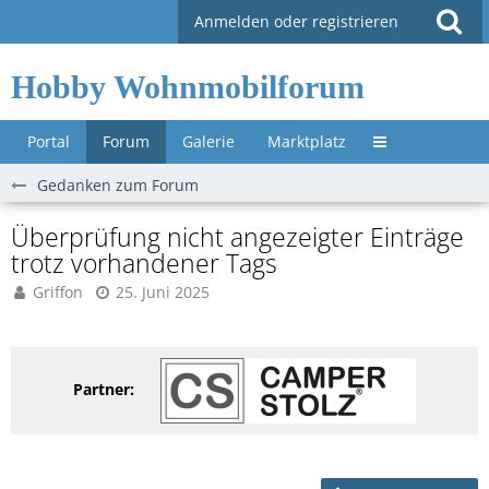
Anmelden oder registrieren
Hobby Wohnmobilforum
Portal
Forum
Galerie
Marktplatz
Untermenü »
Gedanken zum Forum
Überprüfung nicht angezeigter Einträge
trotz vorhandener Tags
Griffon
25. Juni 2025
Partner: