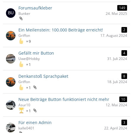
Forumsaufkleber
149
Bunker
24. Mai 2025
Ein Meilenstein: 100.000 Beiträge erreicht!
2
Griffon
17. August 2024
9
Gefällt mir Button
4
Uwe@Hobby
31. Juli 2024
1
Denkanstoß Sprachpaket
8
Griffon
18. Juli 2024
1
Neue Beiträge Button funktioniert nicht mehr
10
Asur10
12. Mai 2024
1
Für einen Admin
3
kalle0401
22. April 2024