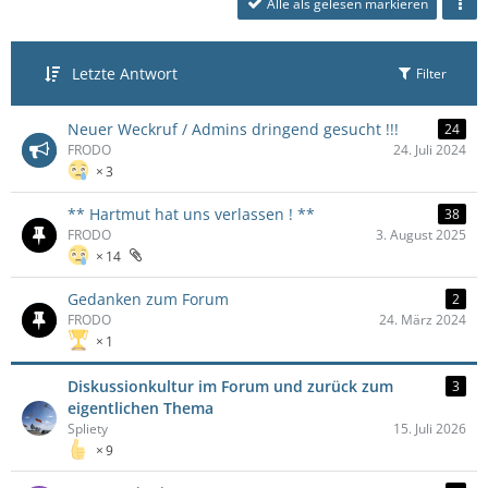
Alle als gelesen markieren
Letzte Antwort
Filter
Neuer Weckruf / Admins dringend gesucht !!!
24
FRODO
24. Juli 2024
3
** Hartmut hat uns verlassen ! **
38
FRODO
3. August 2025
14
Gedanken zum Forum
2
FRODO
24. März 2024
1
Diskussionkultur im Forum und zurück zum
3
eigentlichen Thema
Spliety
15. Juli 2026
9