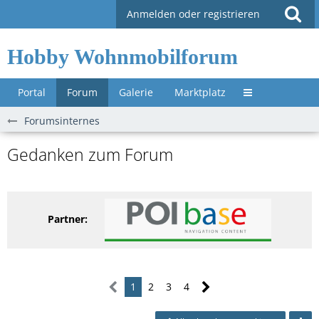
Anmelden oder registrieren
Hobby Wohnmobilforum
Portal
Forum
Galerie
Marktplatz
Untermenü »
Forumsinternes
Gedanken zum Forum
Partner:
1
2
3
4