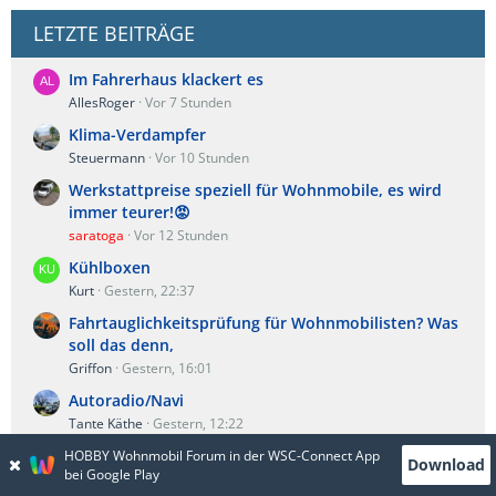
LETZTE BEITRÄGE
Im Fahrerhaus klackert es
AllesRoger
Vor 7 Stunden
Klima-Verdampfer
Steuermann
Vor 10 Stunden
Werkstattpreise speziell für Wohnmobile, es wird
immer teurer!😡
saratoga
Vor 12 Stunden
Kühlboxen
Kurt
Gestern, 22:37
Fahrtauglichkeitsprüfung für Wohnmobilisten? Was
soll das denn,
Griffon
Gestern, 16:01
Autoradio/Navi
Tante Käthe
Gestern, 12:22
Hobby Drive 70GE Premium, Heckbeschriftung
HOBBY Wohnmobil Forum in der WSC-Connect App
Download
bei Google Play
Hobbit74
Gestern, 11:36