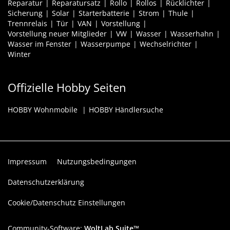
Reparatur
Reparatursatz
Rollo
Rollos
Rücklichter
Sicherung
Solar
Starterbatterie
Strom
Thule
Trennrelais
Tür
VAN
Vorstellung
Vorstellung neuer Mitglieder
VW
Wasser
Wasserhahn
Wasser im Fenster
Wasserpumpe
Wechselrichter
Winter
Offizielle Hobby Seiten
HOBBY Wohnmobile
HOBBY Händlersuche
Impressum
Nutzungsbedingungen
Datenschutzerklärung
Cookie/Datenschutz Einstellungen
Community-Software:
WoltLab Suite™