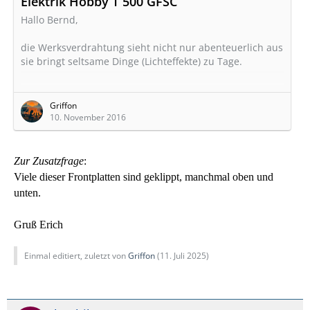
Elektrik Hobby T 500 GFSC
Hallo Bernd,
die Werksverdrahtung sieht nicht nur abenteuerlich aus
sie bringt seltsame Dinge (Lichteffekte) zu Tage.
Betätigte man bei unsern VAN die Toilettenspülung
flatterte in der Vitrine das Licht.
Griffon
10. November 2016
Abhilfe wurde durch das Einlöten einer Diode
geschaffen.
Zur Zusatzfrage
:
Gruß Erich
Viele dieser Frontplatten sind geklippt, manchmal oben und
unten.
Gruß Erich
Einmal editiert, zuletzt von
Griffon
(
11. Juli 2025
)