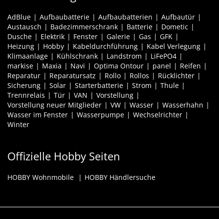
AdBlue
Aufbaubatterie
Aufbaubatterien
Aufbautür
Austausch
Badezimmerschrank
Batterie
Dometic
Dusche
Elektrik
Fenster
Galerie
Gas
GFK
Heizung
Hobby
Kabeldurchführung
Kabel Verlegung
Klimaanlage
Kühlschrank
Landstrom
LiFePO4
markise
Maxia
Navi
Optima Ontour
panel
Reifen
Reparatur
Reparatursatz
Rollo
Rollos
Rücklichter
Sicherung
Solar
Starterbatterie
Strom
Thule
Trennrelais
Tür
VAN
Vorstellung
Vorstellung neuer Mitglieder
VW
Wasser
Wasserhahn
Wasser im Fenster
Wasserpumpe
Wechselrichter
Winter
Offizielle Hobby Seiten
HOBBY Wohnmobile
HOBBY Händlersuche