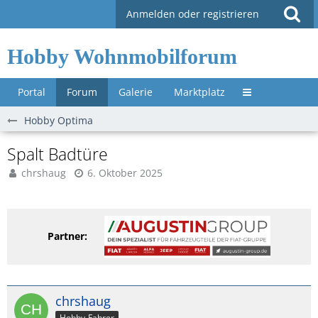
Anmelden oder registrieren
Hobby Wohnmobilforum
Portal
Forum
Galerie
Marktplatz
Untermenü »
Hobby Optima
Spalt Badtüre
chrshaug
6. Oktober 2025
Partner:
chrshaug
Hobby-Fahrer