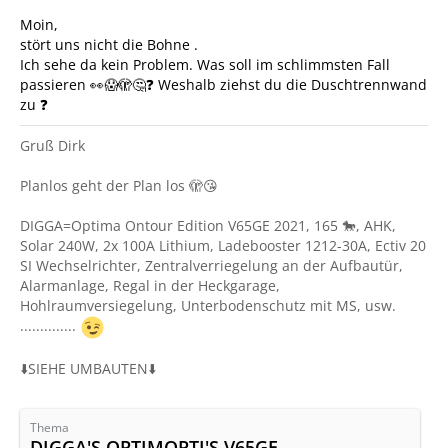
Moin,
stört uns nicht die Bohne .
Ich sehe da kein Problem. Was soll im schlimmsten Fall
passieren 👀😱🫣🤔❓ Weshalb ziehst du die Duschtrennwand
zu ❓
Gruß Dirk
Planlos geht der Plan los 🫣😘
DIGGA=Optima Ontour Edition V65GE 2021, 165 🐎, AHK,
Solar 240W, 2x 100A Lithium, Ladebooster 1212-30A, Ectiv 20
SI Wechselrichter, Zentralverriegelung an der Aufbautür,
Alarmanlage, Regal in der Heckgarage,
Hohlraumversiegelung, Unterbodenschutz mit MS, usw.
..............
⬇️SIEHE UMBAUTEN⬇️
Thema
DIGGA'S OPTIMOPTI'S V65GE