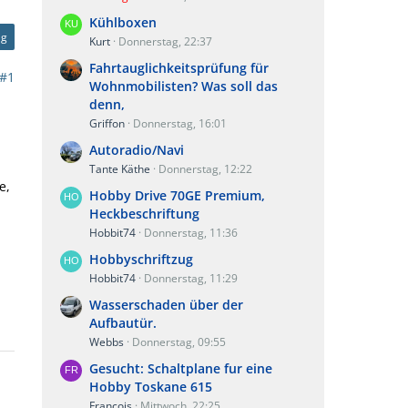
Kühlboxen
ag
Kurt
Donnerstag, 22:37
Fahrtauglichkeitsprüfung für
#1
Wohnmobilisten? Was soll das
denn,
Griffon
Donnerstag, 16:01
Autoradio/Navi
Tante Käthe
Donnerstag, 12:22
e,
Hobby Drive 70GE Premium,
Heckbeschriftung
Hobbit74
Donnerstag, 11:36
Hobbyschriftzug
Hobbit74
Donnerstag, 11:29
Wasserschaden über der
Aufbautür.
Webbs
Donnerstag, 09:55
Gesucht: Schaltplane fur eine
Hobby Toskane 615
Francois
Mittwoch, 22:25