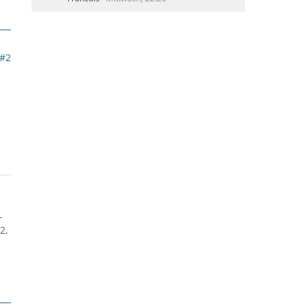
#2
-
2,