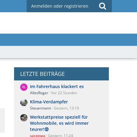
Anmelden oder registrieren
LETZTE BEITRÄGE
Im Fahrerhaus klackert es
AllesRoger
Vor 22 Stunden
Klima-Verdampfer
Steuermann
Gestern, 13:19
Werkstattpreise speziell für
Wohnmobile, es wird immer
teurer!😡
saratoga
Gestern, 11:24