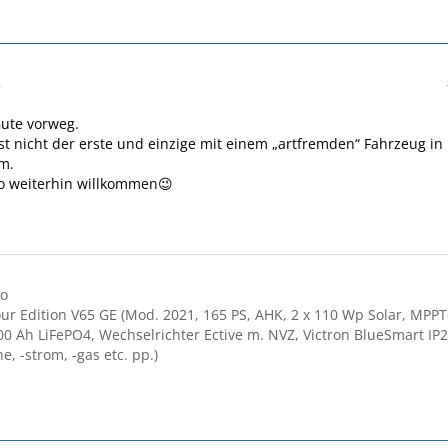
6
Gute vorweg.
t nicht der erste und einzige mit einem „artfremden“ Fahrzeug in
m.
so weiterhin willkommen😉
ro
r Edition V65 GE (Mod. 2021, 165 PS, AHK, 2 x 110 Wp Solar, MPPT
100 Ah LiFePO4, Wechselrichter Ective m. NVZ, Victron BlueSmart IP2
, -strom, -gas etc. pp.)