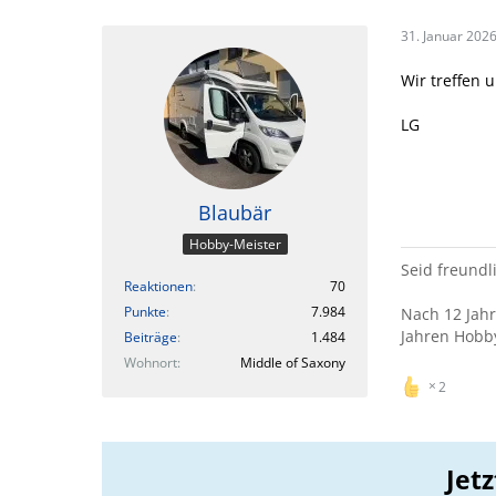
31. Januar 202
Wir treffen 
LG
Blaubär
Hobby-Meister
Seid freundli
Reaktionen
70
Punkte
7.984
Nach 12 Jah
Jahren Hobb
Beiträge
1.484
Wohnort
Middle of Saxony
2
Jet