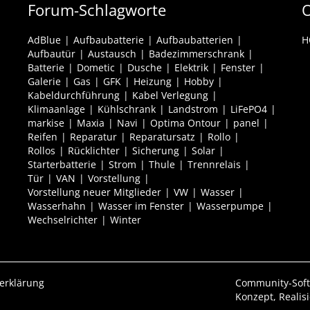
Forum-Schlagworte
O
AdBlue
Aufbaubatterie
Aufbaubatterien
H
Aufbautür
Austausch
Badezimmerschrank
Batterie
Dometic
Dusche
Elektrik
Fenster
Galerie
Gas
GFK
Heizung
Hobby
Kabeldurchführung
Kabel Verlegung
Klimaanlage
Kühlschrank
Landstrom
LiFePO4
markise
Maxia
Navi
Optima Ontour
panel
Reifen
Reparatur
Reparatursatz
Rollo
Rollos
Rücklichter
Sicherung
Solar
Starterbatterie
Strom
Thule
Trennrelais
Tür
VAN
Vorstellung
Vorstellung neuer Mitglieder
VW
Wasser
Wasserhahn
Wasser im Fenster
Wasserpumpe
Wechselrichter
Winter
erklärung
Community-Sof
Konzept, Realis