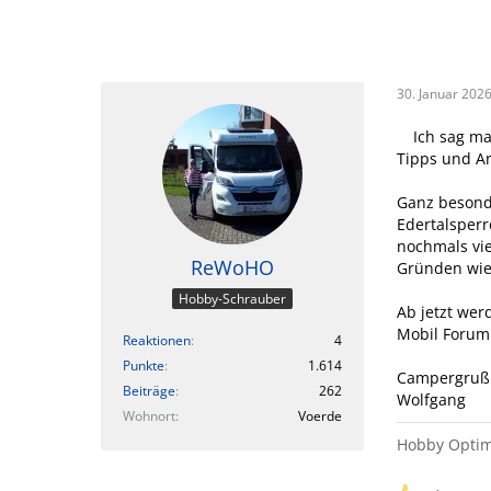
30. Januar 202
Ich sag ma
Tipps und A
Ganz besond
Edertalsperr
nochmals vie
ReWoHO
Gründen wie
Hobby-Schrauber
Ab jetzt wer
Mobil Forum 
Reaktionen
4
Punkte
1.614
Campergruß
Beiträge
262
Wolfgang
Wohnort
Voerde
Hobby Optim