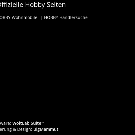
ffizielle Hobby Seiten
OBBY Wohnmobile
HOBBY Händlersuche
tware:
WoltLab Suite™
ierung & Design:
BigMammut