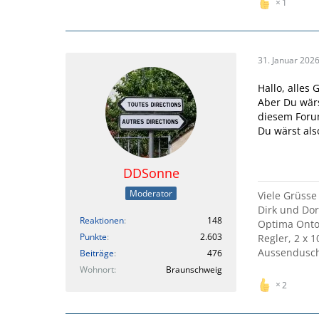
1
31. Januar 202
Hallo, alles 
Aber Du wärs
diesem Foru
Du wärst al
DDSonne
Moderator
Viele Grüsse
Dirk und Do
Reaktionen
148
Optima Ontou
Punkte
2.603
Regler, 2 x 
Aussendusche
Beiträge
476
Wohnort
Braunschweig
2