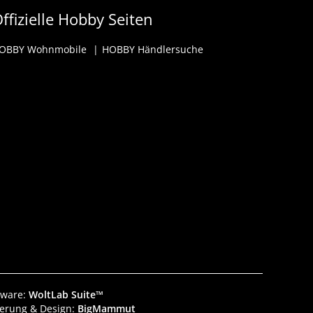
ffizielle Hobby Seiten
OBBY Wohnmobile
HOBBY Händlersuche
tware:
WoltLab Suite™
ierung & Design:
BigMammut