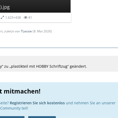
).jpg
1.625×438
81
rt, zuletzt von
TLessie
(
8. Mai 2026
)
“ zu „plastikteil mit HOBBY Schriftzug“ geändert.
zt mitmachen!
Seite?
Registrieren Sie sich kostenlos
und nehmen Sie an unserer
Community teil!