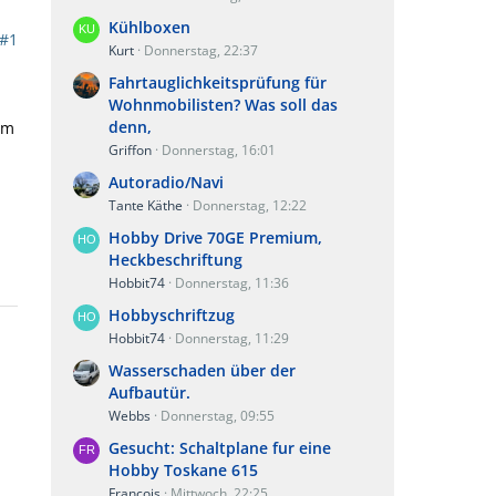
Kühlboxen
#1
Kurt
Donnerstag, 22:37
Fahrtauglichkeitsprüfung für
Wohnmobilisten? Was soll das
denn,
em
Griffon
Donnerstag, 16:01
Autoradio/Navi
Tante Käthe
Donnerstag, 12:22
Hobby Drive 70GE Premium,
Heckbeschriftung
Hobbit74
Donnerstag, 11:36
Hobbyschriftzug
Hobbit74
Donnerstag, 11:29
Wasserschaden über der
Aufbautür.
Webbs
Donnerstag, 09:55
Gesucht: Schaltplane fur eine
Hobby Toskane 615
Francois
Mittwoch, 22:25