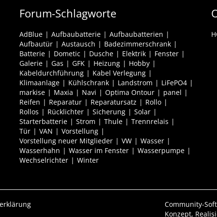
Forum-Schlagworte
O
AdBlue
Aufbaubatterie
Aufbaubatterien
H
Aufbautür
Austausch
Badezimmerschrank
Batterie
Dometic
Dusche
Elektrik
Fenster
Galerie
Gas
GFK
Heizung
Hobby
Kabeldurchführung
Kabel Verlegung
Klimaanlage
Kühlschrank
Landstrom
LiFePO4
markise
Maxia
Navi
Optima Ontour
panel
Reifen
Reparatur
Reparatursatz
Rollo
Rollos
Rücklichter
Sicherung
Solar
Starterbatterie
Strom
Thule
Trennrelais
Tür
VAN
Vorstellung
Vorstellung neuer Mitglieder
VW
Wasser
Wasserhahn
Wasser im Fenster
Wasserpumpe
Wechselrichter
Winter
erklärung
Community-Sof
Konzept, Realis