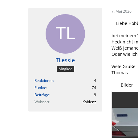
7. Mai 2026
Liebe Hob
bei meinem 
Heck nicht m
Weiß jemand 
Oder wie ic
TLessie
Viele Grüße
Mitglied
Thomas
Reaktionen
4
Bilder
Punkte
74
Beiträge
9
Wohnort
Koblenz