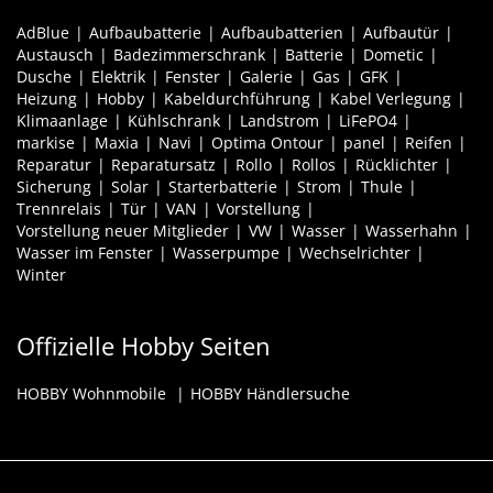
AdBlue
Aufbaubatterie
Aufbaubatterien
Aufbautür
Austausch
Badezimmerschrank
Batterie
Dometic
Dusche
Elektrik
Fenster
Galerie
Gas
GFK
Heizung
Hobby
Kabeldurchführung
Kabel Verlegung
Klimaanlage
Kühlschrank
Landstrom
LiFePO4
markise
Maxia
Navi
Optima Ontour
panel
Reifen
Reparatur
Reparatursatz
Rollo
Rollos
Rücklichter
Sicherung
Solar
Starterbatterie
Strom
Thule
Trennrelais
Tür
VAN
Vorstellung
Vorstellung neuer Mitglieder
VW
Wasser
Wasserhahn
Wasser im Fenster
Wasserpumpe
Wechselrichter
Winter
Offizielle Hobby Seiten
HOBBY Wohnmobile
HOBBY Händlersuche