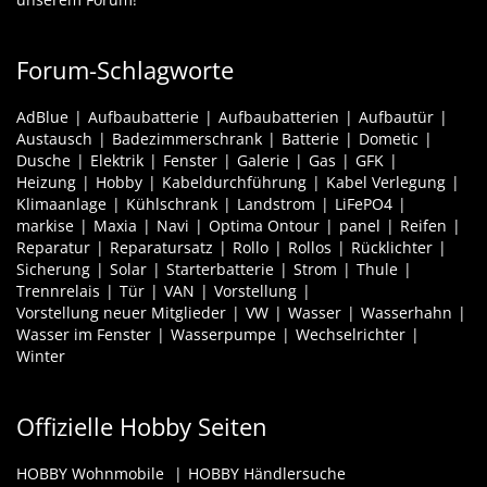
Forum-Schlagworte
AdBlue
Aufbaubatterie
Aufbaubatterien
Aufbautür
Austausch
Badezimmerschrank
Batterie
Dometic
Dusche
Elektrik
Fenster
Galerie
Gas
GFK
Heizung
Hobby
Kabeldurchführung
Kabel Verlegung
Klimaanlage
Kühlschrank
Landstrom
LiFePO4
markise
Maxia
Navi
Optima Ontour
panel
Reifen
Reparatur
Reparatursatz
Rollo
Rollos
Rücklichter
Sicherung
Solar
Starterbatterie
Strom
Thule
Trennrelais
Tür
VAN
Vorstellung
Vorstellung neuer Mitglieder
VW
Wasser
Wasserhahn
Wasser im Fenster
Wasserpumpe
Wechselrichter
Winter
Offizielle Hobby Seiten
HOBBY Wohnmobile
HOBBY Händlersuche