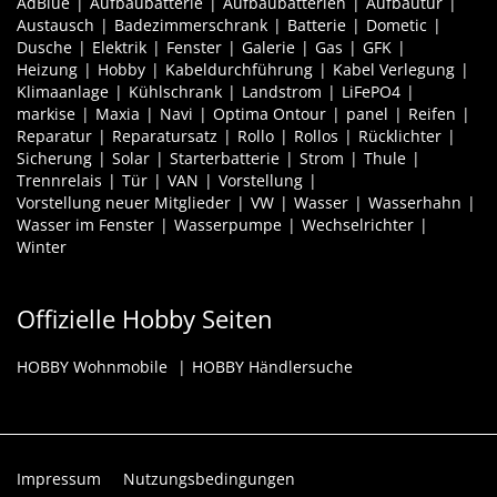
AdBlue
Aufbaubatterie
Aufbaubatterien
Aufbautür
Austausch
Badezimmerschrank
Batterie
Dometic
Dusche
Elektrik
Fenster
Galerie
Gas
GFK
Heizung
Hobby
Kabeldurchführung
Kabel Verlegung
Klimaanlage
Kühlschrank
Landstrom
LiFePO4
markise
Maxia
Navi
Optima Ontour
panel
Reifen
Reparatur
Reparatursatz
Rollo
Rollos
Rücklichter
Sicherung
Solar
Starterbatterie
Strom
Thule
Trennrelais
Tür
VAN
Vorstellung
Vorstellung neuer Mitglieder
VW
Wasser
Wasserhahn
Wasser im Fenster
Wasserpumpe
Wechselrichter
Winter
Offizielle Hobby Seiten
HOBBY Wohnmobile
HOBBY Händlersuche
Impressum
Nutzungsbedingungen