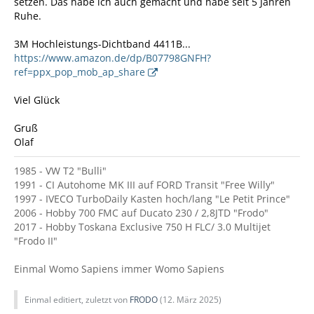
setzen. Das habe ich auch gemacht und habe seit 5 Jahren
Ruhe.
3M Hochleistungs-Dichtband 4411B...
https://www.amazon.de/dp/B07798GNFH?
ref=ppx_pop_mob_ap_share
Viel Glück
Gruß
Olaf
1985 - VW T2 "Bulli"
1991 - CI Autohome MK III auf FORD Transit "Free Willy"
1997 - IVECO TurboDaily Kasten hoch/lang "Le Petit Prince"
2006 - Hobby 700 FMC auf Ducato 230 / 2,8JTD "Frodo"
2017 - Hobby Toskana Exclusive 750 H FLC/ 3.0 Multijet
"Frodo II"
Einmal Womo Sapiens immer Womo Sapiens
Einmal editiert, zuletzt von
FRODO
(
12. März 2025
)