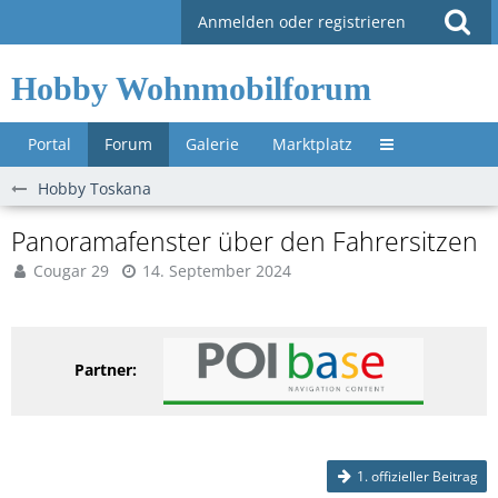
Anmelden oder registrieren
Hobby Wohnmobilforum
Portal
Forum
Galerie
Marktplatz
Untermenü »
Hobby Toskana
Panoramafenster über den Fahrersitzen
Cougar 29
14. September 2024
Partner:
1. offizieller Beitrag