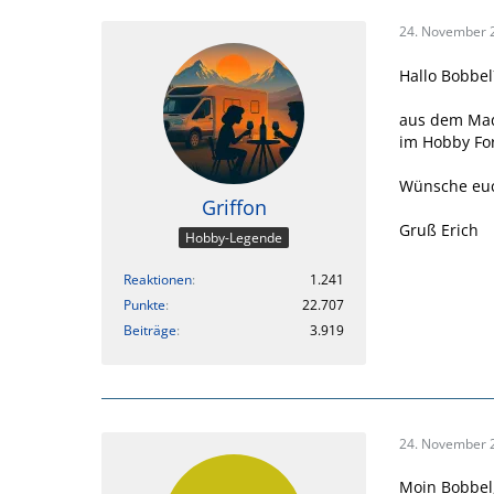
24. November 
Hallo Bobbel
aus dem Mad
im Hobby Fo
Wünsche euch
Griffon
Gruß Erich
Hobby-Legende
Reaktionen
1.241
Punkte
22.707
Beiträge
3.919
24. November 
Moin Bobbel