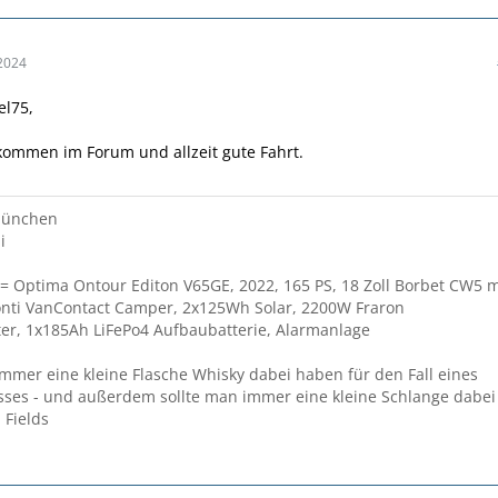
2024
el75,
lkommen im Forum und allzeit gute Fahrt.
München
i
= Optima Ontour Editon V65GE, 2022, 165 PS, 18 Zoll Borbet CW5 m
onti VanContact Camper, 2x125Wh Solar, 2200W Fraron
er, 1x185Ah LiFePo4 Aufbaubatterie, Alarmanlage
immer eine kleine Flasche Whisky dabei haben für den Fall eines
sses - und außerdem sollte man immer eine kleine Schlange dabei
 Fields