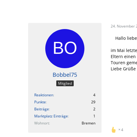
24. November 
Hallo lie
im Mai letzt
Eltern einen
Touren gemei
Liebe Grüße
Bobbel75
Mitglied
Reaktionen
4
Punkte
29
Beiträge
2
Marktplatz Einträge
1
Wohnort
Bremen
4