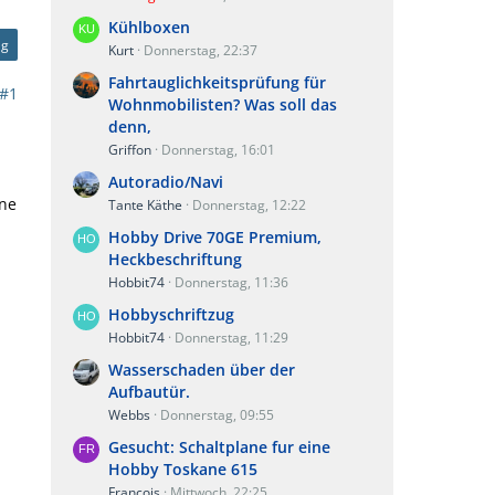
Kühlboxen
ag
Kurt
Donnerstag, 22:37
Fahrtauglichkeitsprüfung für
#1
Wohnmobilisten? Was soll das
denn,
Griffon
Donnerstag, 16:01
Autoradio/Navi
öne
Tante Käthe
Donnerstag, 12:22
Hobby Drive 70GE Premium,
Heckbeschriftung
Hobbit74
Donnerstag, 11:36
Hobbyschriftzug
Hobbit74
Donnerstag, 11:29
Wasserschaden über der
Aufbautür.
Webbs
Donnerstag, 09:55
Gesucht: Schaltplane fur eine
Hobby Toskane 615
Francois
Mittwoch, 22:25