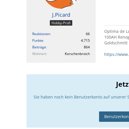
J.Picard
Hobby-Profi
Optima de Lu
Reaktionen
66
100AH Renogy
Punkte
4.715
Goldschmitt
Beiträge
864
Wohnort
Korschenbroich
https://www
Jet
Sie haben noch kein Benutzerkonto auf unserer 
Benutzerkont