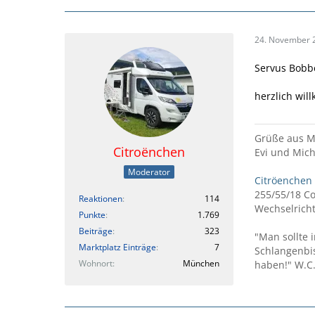
24. November 
Servus Bobb
herzlich wil
Grüße aus 
Citroënchen
Evi und Mich
Moderator
Citröenchen
255/55/18 C
Reaktionen
114
Wechselricht
Punkte
1.769
Beiträge
323
"Man sollte 
Marktplatz Einträge
7
Schlangenbi
Wohnort
München
haben!" W.C.