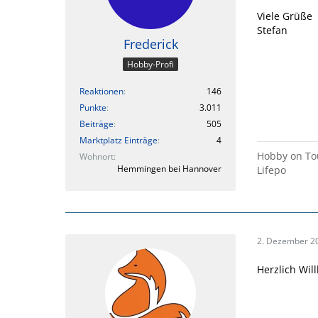
Viele Grüße
Stefan
Frederick
Hobby-Profi
Reaktionen
146
Punkte
3.011
Beiträge
505
Marktplatz Einträge
4
Hobby on Tou
Wohnort
Hemmingen bei Hannover
Lifepo
2. Dezember 2
Herzlich Wil