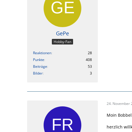
GePe
Hobby-Fan
Reaktionen
28
Punkte
408
Beiträge
53
Bilder
3
24. November 
Moin Bobbel
herzlich wil