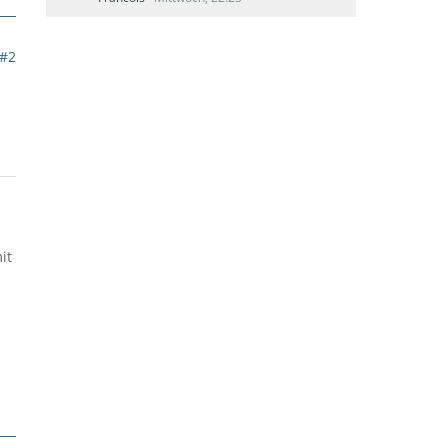
#2
it