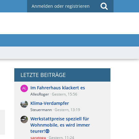
Anmelden oder registrieren
LETZTE BEITRÄGE
Im Fahrerhaus klackert es
AllesRoger
Gestern, 15:56
Klima-Verdampfer
Steuermann
Gestern, 13:19
Werkstattpreise speziell für
Wohnmobile, es wird immer
teurer!😡
saratoga
Gestern, 11:24