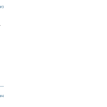
#3
r
#4