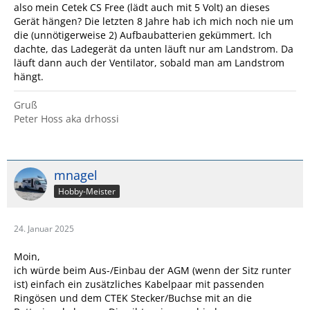
volt Batteriespannung diagnostiziert das Ladegerät einen
also mein Cetek CS Free (lädt auch mit 5 Volt) an dieses
Batteriedefekt und zeigt Error LED Code.
Gerät hängen? Die letzten 8 Jahre hab ich mich noch nie um
In dem Fall kannst du nur mit einem kleinen externen
die (unnötigerweise 2) Aufbaubatterien gekümmert. Ich
Ladegerät 5 A zum Beispiel auch über eine 12 volt
dachte, das Ladegerät da unten läuft nur am Landstrom. Da
Steckdose im Aufbau die Batterie wieder langsam laden.
läuft dann auch der Ventilator, sobald man am Landstrom
Generell soll Tiefentladung vermieden werden. Je nach
hängt.
Extras an Bord, kannst du von 1 A / Tag Entladung
ausgehen. Je nach Alter/Zustand der einen Aufbau-
Gruß
Batterie kann das Womo mindestens 30 Tage ohne
Peter Hoss aka drhossi
nachladen stehen.
Gruß Ronald
mnagel
Hobby-Meister
24. Januar 2025
Moin,
ich würde beim Aus-/Einbau der AGM (wenn der Sitz runter
ist) einfach ein zusätzliches Kabelpaar mit passenden
Ringösen und dem CTEK Stecker/Buchse mit an die