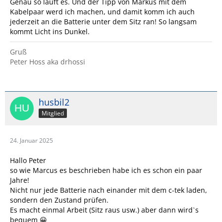
Genau so läuft es. Und der Tipp von Markus mit dem
Aber wenn das CTek leer ist, bzw am kritischen Punkt des
Kabelpaar werd ich machen, und damit komm ich auch
Akkus, lädt da auch nix mehr.
jederzeit an die Batterie unter dem Sitz ran! So langsam
kommt Licht ins Dunkel.
Oder hattest Du das so gedacht, dass Du das CTek ab
und an wieder voll lädst und dann wieder an die
Gruß
Aufbaubatterie hängst?
Peter Hoss aka drhossi
Das würde natürlich funktionieren.
Gruß
husbil2
Olaf
Mitglied
24. Januar 2025
Hallo Peter
so wie Marcus es beschrieben habe ich es schon ein paar
Jahre!
Nicht nur jede Batterie nach einander mit dem c-tek laden,
sondern den Zustand prüfen.
Es macht einmal Arbeit (Sitz raus usw.) aber dann wirdˋs
bequem 😀