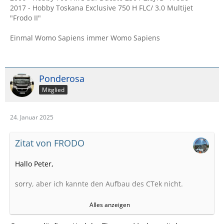
2017 - Hobby Toskana Exclusive 750 H FLC/ 3.0 Multijet
"Frodo II"
Einmal Womo Sapiens immer Womo Sapiens
Ponderosa
Mitglied
24. Januar 2025
Zitat von FRODO
Hallo Peter,
sorry, aber ich kannte den Aufbau des CTek nicht.
Ok, der hat einen eigenen Akku mit ca 120ah. Heißt
Alles anzeigen
letztendlich nichts anderes, als dass Du eine weitere
Batterie anklemmst.