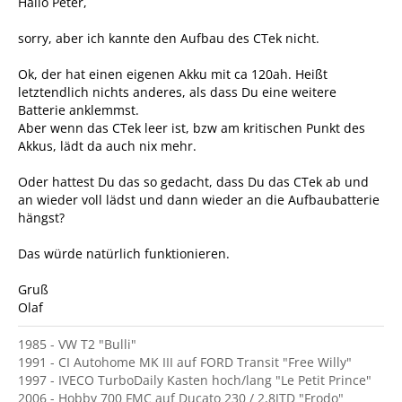
Hallo Peter,
sorry, aber ich kannte den Aufbau des CTek nicht.
Ok, der hat einen eigenen Akku mit ca 120ah. Heißt
letztendlich nichts anderes, als dass Du eine weitere
Batterie anklemmst.
Aber wenn das CTek leer ist, bzw am kritischen Punkt des
Akkus, lädt da auch nix mehr.
Oder hattest Du das so gedacht, dass Du das CTek ab und
an wieder voll lädst und dann wieder an die Aufbaubatterie
hängst?
Das würde natürlich funktionieren.
Gruß
Olaf
1985 - VW T2 "Bulli"
1991 - CI Autohome MK III auf FORD Transit "Free Willy"
1997 - IVECO TurboDaily Kasten hoch/lang "Le Petit Prince"
2006 - Hobby 700 FMC auf Ducato 230 / 2,8JTD "Frodo"