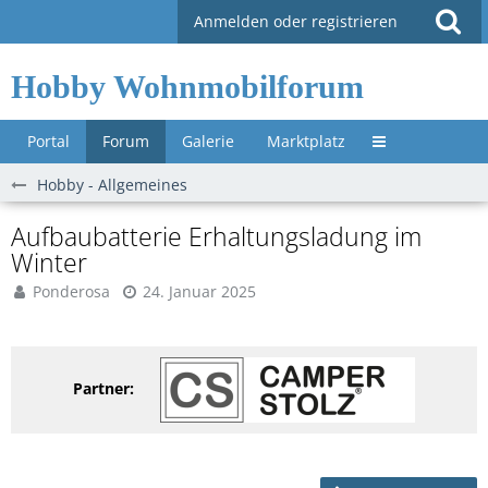
Anmelden oder registrieren
Hobby Wohnmobilforum
Portal
Forum
Galerie
Marktplatz
Untermenü »
Hobby - Allgemeines
Aufbaubatterie Erhaltungsladung im
Winter
Ponderosa
24. Januar 2025
Partner: