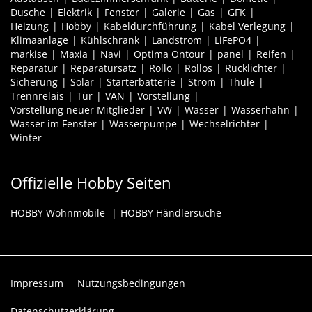
Dusche
Elektrik
Fenster
Galerie
Gas
GFK
Heizung
Hobby
Kabeldurchführung
Kabel Verlegung
Klimaanlage
Kühlschrank
Landstrom
LiFePO4
markise
Maxia
Navi
Optima Ontour
panel
Reifen
Reparatur
Reparatursatz
Rollo
Rollos
Rücklichter
Sicherung
Solar
Starterbatterie
Strom
Thule
Trennrelais
Tür
VAN
Vorstellung
Vorstellung neuer Mitglieder
VW
Wasser
Wasserhahn
Wasser im Fenster
Wasserpumpe
Wechselrichter
Winter
Offizielle Hobby Seiten
HOBBY Wohnmobile
HOBBY Händlersuche
Impressum
Nutzungsbedingungen
Datenschutzerklärung