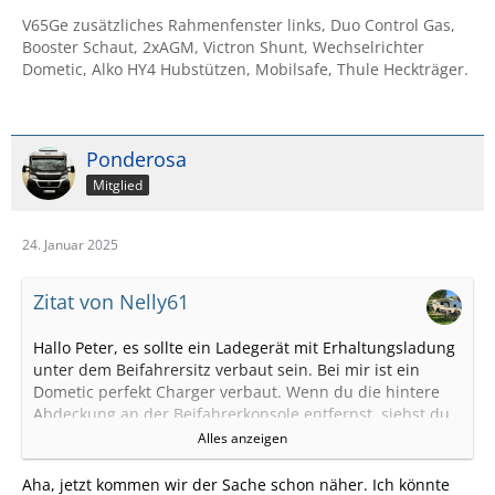
V65Ge zusätzliches Rahmenfenster links, Duo Control Gas,
Booster Schaut, 2xAGM, Victron Shunt, Wechselrichter
Dometic, Alko HY4 Hubstützen, Mobilsafe, Thule Heckträger.
Ponderosa
Mitglied
24. Januar 2025
Zitat von Nelly61
Hallo Peter, es sollte ein Ladegerät mit Erhaltungsladung
unter dem Beifahrersitz verbaut sein. Bei mir ist ein
Dometic perfekt Charger verbaut. Wenn du die hintere
Abdeckung an der Beifahrerkonsole entfernst, siehst du
das Ladegerät.
Alles anzeigen
Das Dometic Ladegerät wird aber nicht eine bereits
tiefentladene Batterie aufladen. Unterhalb von etwa 10.5
Aha, jetzt kommen wir der Sache schon näher. Ich könnte