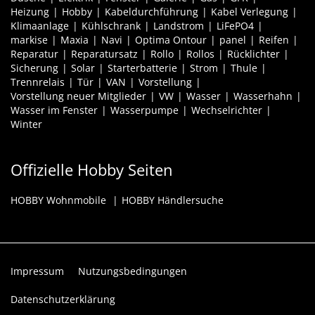
Heizung
Hobby
Kabeldurchführung
Kabel Verlegung
Klimaanlage
Kühlschrank
Landstrom
LiFePO4
markise
Maxia
Navi
Optima Ontour
panel
Reifen
Reparatur
Reparatursatz
Rollo
Rollos
Rücklichter
Sicherung
Solar
Starterbatterie
Strom
Thule
Trennrelais
Tür
VAN
Vorstellung
Vorstellung neuer Mitglieder
VW
Wasser
Wasserhahn
Wasser im Fenster
Wasserpumpe
Wechselrichter
Winter
Offizielle Hobby Seiten
HOBBY Wohnmobile
HOBBY Händlersuche
Impressum
Nutzungsbedingungen
Datenschutzerklärung